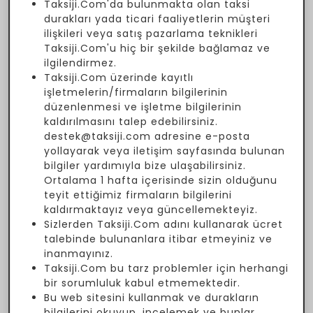
Taksiji.Com'da bulunmakta olan taksi
durakları yada ticari faaliyetlerin müşteri
ilişkileri veya satış pazarlama teknikleri
Taksiji.Com'u hiç bir şekilde bağlamaz ve
ilgilendirmez.
Taksiji.Com üzerinde kayıtlı
işletmelerin/firmaların bilgilerinin
düzenlenmesi ve işletme bilgilerinin
kaldırılmasını talep edebilirsiniz.
destek@taksiji.com adresine e-posta
yollayarak veya iletişim sayfasında bulunan
bilgiler yardımıyla bize ulaşabilirsiniz.
Ortalama 1 hafta içerisinde sizin olduğunu
teyit ettiğimiz firmaların bilgilerini
kaldırmaktayız veya güncellemekteyiz.
Sizlerden Taksiji.Com adını kullanarak ücret
talebinde bulunanlara itibar etmeyiniz ve
inanmayınız.
Taksiji.Com bu tarz problemler için herhangi
bir sorumluluk kabul etmemektedir.
Bu web sitesini kullanmak ve durakların
bilgilerini okuyup, incelemek ve bunlar