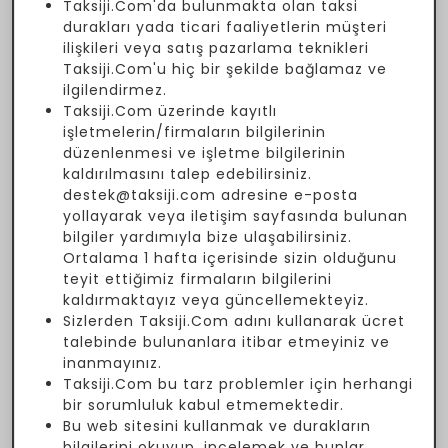
Taksiji.Com'da bulunmakta olan taksi
durakları yada ticari faaliyetlerin müşteri
ilişkileri veya satış pazarlama teknikleri
Taksiji.Com'u hiç bir şekilde bağlamaz ve
ilgilendirmez.
Taksiji.Com üzerinde kayıtlı
işletmelerin/firmaların bilgilerinin
düzenlenmesi ve işletme bilgilerinin
kaldırılmasını talep edebilirsiniz.
destek@taksiji.com adresine e-posta
yollayarak veya iletişim sayfasında bulunan
bilgiler yardımıyla bize ulaşabilirsiniz.
Ortalama 1 hafta içerisinde sizin olduğunu
teyit ettiğimiz firmaların bilgilerini
kaldırmaktayız veya güncellemekteyiz.
Sizlerden Taksiji.Com adını kullanarak ücret
talebinde bulunanlara itibar etmeyiniz ve
inanmayınız.
Taksiji.Com bu tarz problemler için herhangi
bir sorumluluk kabul etmemektedir.
Bu web sitesini kullanmak ve durakların
bilgilerini okuyup, incelemek ve bunlar