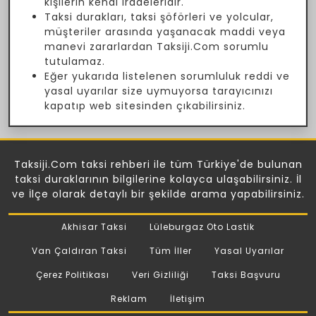
kişilerin kendi iradeleridir.
Taksi durakları, taksi şöförleri ve yolcular,
müşteriler arasında yaşanacak maddi veya
manevi zararlardan Taksiji.Com sorumlu
tutulamaz.
Eğer yukarıda listelenen sorumluluk reddi ve
yasal uyarılar size uymuyorsa tarayıcınızı
kapatıp web sitesinden çıkabilirsiniz.
Taksiji.Com taksi rehberi ile tüm Türkiye'de bulunan
taksi duraklarının bilgilerine kolayca ulaşabilirsiniz. İl
ve İlçe olarak detaylı bir şekilde arama yapabilirsiniz.
Akhisar Taksi
Lüleburgaz Oto Lastik
Van Çaldıran Taksi
Tüm İller
Yasal Uyarılar
Çerez Politikası
Veri Gizliliği
Taksi Başvuru
Reklam
İletişim