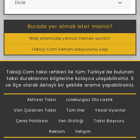
Burada yer almak ister misiniz?
Web sitemizde yerinizi hemen ayırtın!
Taksiji.Com hemen başvurunu yap.
Taksiji.Com taksi rehberi ile tüm Türkiye'de bulunan
taksi duraklarının bilgilerine kolayca ulaşabilirsiniz. İl
ve İlçe olarak detaylı bir şekilde arama yapabilirsiniz.
Akhisar Taksi
Lüleburgaz Oto Lastik
Van Çaldıran Taksi
Tüm İller
Yasal Uyarılar
Çerez Politikası
Veri Gizliliği
Taksi Başvuru
Reklam
İletişim