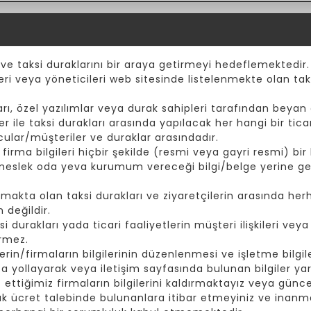
 ve taksi duraklarını bir araya getirmeyi hedeflemektedir.
eri veya yöneticileri web sitesinde listelenmekte olan taks
ı, özel yazılımlar veya durak sahipleri tarafından beyan e
er ile taksi durakları arasında yapılacak her hangi bir tic
cular/müşteriler ve duraklar arasındadır.
rma bilgileri hiçbir şekilde (resmi veya gayri resmi) bir k
 meslek oda yeva kurumum vereceği bilgi/belge yerine ge
akta olan taksi durakları ve ziyaretçilerin arasında herh
 değildir.
durakları yada ticari faaliyetlerin müşteri ilişkileri vey
irmez.
rin/firmaların bilgilerinin düzenlenmesi ve işletme bilgiler
yollayarak veya iletişim sayfasında bulunan bilgiler yard
t ettiğimiz firmaların bilgilerini kaldırmaktayız veya günc
ak ücret talebinde bulunanlara itibar etmeyiniz ve inanma