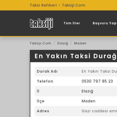
Taksi Rehberi - Taksiji.Com
Tüm İller
Başvuru Yap
Taksiji.Com
Elazığ
Maden
En Yakın Taksi Durağ
Durak Adı
En Yakın Taksi Du
Telefon
0530 797 85 23
İl
Elazığ
İlçe
Maden
Adres
Gazi caddesi emm