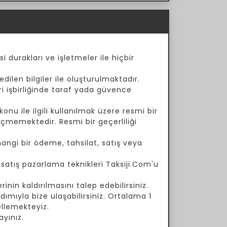
i durakları ve işletmeler ile hiçbir
dilen bilgiler ile oluşturulmaktadır.
ari işbirliğinde taraf yada güvence
onu ile ilgili kullanılmak üzere resmi bir
çmemektedir. Resmi bir geçerliliği
angi bir ödeme, tahsilat, satış veya
a satış pazarlama teknikleri Taksiji.Com'u
inin kaldırılmasını talep edebilirsiniz.
ımıyla bize ulaşabilirsiniz. Ortalama 1
ellemekteyiz.
yınız.