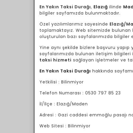
En Yakın Taksi Durağı
,
Elazığ
ilinde
Ma
bilgiler sayfamızda bulunmaktadır.
Özel yazılımlarımız sayesinde
Elazığ/M
toplamaktayız. Web sitemizde bulunan bil
oluşturulan bazı sayfalarımızda bilgiler e
Yine aynı şekilde bizlere başvuru yapıp yo
sayfalarımızda bulunan iletişim bilgileri 
taksi hizmeti
sağlayan işletmeler ve tak
En Yakın Taksi Durağı
hakkında sayfamız
Yetkilisi : Bilinmiyor
Telefon Numarası : 0530 797 85 23
İl/İlçe : Elazığ/Maden
Adresi : Gazi caddesi emmoğlu pasajı no:
Web Sitesi : Bilinmiyor