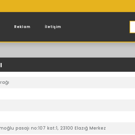
Reklam
İletişim
ı
rağı
oğlu pasajı no:107 kat:1, 23100 Elazığ Merkez