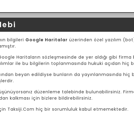
lebi
ın bilgileri
Google Haritalar
üzerinden özel yazılım (bot) 
amıştır.
Google Haritaların sözleşmesinde de yer aldığı gibi firma b
mlar ile bu bilgilerin toplanmasında hukuki açıdan hiç b
afından beyan edildiyse bunların da yayınlanmasında hiç bi
lerdir.
 düşünüyorsanız düzenleme talebinde bulunabilirsiniz. Fir
dan kalkması için bizlere bildirebilirsiniz.
i için Taksiji.Com hiç bir sorumluluk kabul etmemektedir.