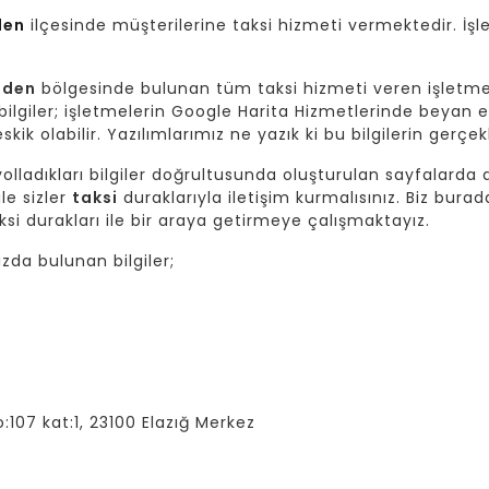
den
ilçesinde müşterilerine taksi hizmeti vermektedir. İşl
aden
bölgesinde bulunan tüm taksi hizmeti veren işletme
giler; işletmelerin Google Harita Hizmetlerinde beyan et
skik olabilir. Yazılımlarımız ne yazık ki bu bilgilerin gerç
lladıkları bilgiler doğrultusunda oluşturulan sayfalarda da
ile sizler
taksi
duraklarıyla iletişim kurmalısınız. Biz burad
si durakları ile bir araya getirmeye çalışmaktayız.
da bulunan bilgiler;
107 kat:1, 23100 Elazığ Merkez