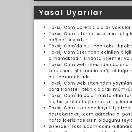
Yasal Uyarılar
Taksiji.Com ücretsiz olarak yolcular
Taksiji.Com internet sitesinin sahipl
bağlantısı yoktur.
Taksiji.Com'da bulunan taksi duraklar
Taksiji.Com üzerinden edinilen bilgil
olmamaktadır. Finansal işlemler yol
Taksiji.Com web sitesinden bulunan fi
kuruluşun, işletmenin bağlı olduğu
bulunmamaktadır.
Taksiji.Com web sitesinden yayınlanm
para transferi teknik olarak mümkün
Taksiji.Com'da bulunmakta olan taksi 
hiç bir şekilde bağlamaz ve ilgilend
Taksiji.Com üzerinde kayıtlı işletmele
destek@taksiji.com adresine e-posta 
hafta içerisinde sizin olduğunu teyi
Sizlerden Taksiji.Com adını kullanar