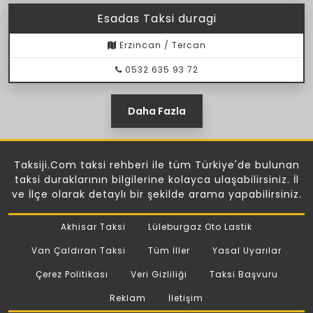
Esadas Taksi duragi
Erzincan / Tercan
0532 635 93 72
Daha Fazla
Taksiji.Com taksi rehberi ile tüm Türkiye'de bulunan
taksi duraklarının bilgilerine kolayca ulaşabilirsiniz. İl
ve İlçe olarak detaylı bir şekilde arama yapabilirsiniz.
Akhisar Taksi
Lüleburgaz Oto Lastik
Van Çaldıran Taksi
Tüm İller
Yasal Uyarılar
Çerez Politikası
Veri Gizliliği
Taksi Başvuru
Reklam
İletişim