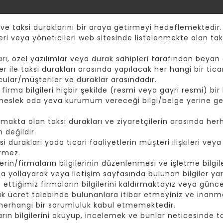
 ve taksi duraklarını bir araya getirmeyi hedeflemektedir.
eri veya yöneticileri web sitesinde listelenmekte olan taks
ı, özel yazılımlar veya durak sahipleri tarafından beyan e
er ile taksi durakları arasında yapılacak her hangi bir tic
cular/müşteriler ve duraklar arasındadır.
rma bilgileri hiçbir şekilde (resmi veya gayri resmi) bir k
 meslek oda yeva kurumum vereceği bilgi/belge yerine ge
akta olan taksi durakları ve ziyaretçilerin arasında herh
 değildir.
durakları yada ticari faaliyetlerin müşteri ilişkileri vey
irmez.
rin/firmaların bilgilerinin düzenlenmesi ve işletme bilgiler
yollayarak veya iletişim sayfasında bulunan bilgiler yard
t ettiğimiz firmaların bilgilerini kaldırmaktayız veya günc
ak ücret talebinde bulunanlara itibar etmeyiniz ve inanma
 herhangi bir sorumluluk kabul etmemektedir.
rın bilgilerini okuyup, incelemek ve bunlar neticesinde tak