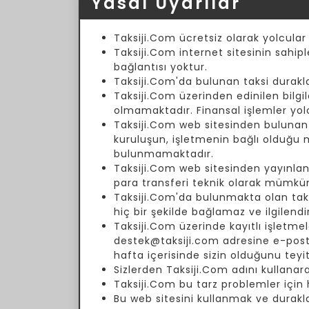
Yasal Uyarılar
Taksiji.Com ücretsiz olarak yolcular
Taksiji.Com internet sitesinin sahipl
bağlantısı yoktur.
Taksiji.Com'da bulunan taksi duraklar
Taksiji.Com üzerinden edinilen bilgil
olmamaktadır. Finansal işlemler yol
Taksiji.Com web sitesinden bulunan fi
kuruluşun, işletmenin bağlı olduğu
bulunmamaktadır.
Taksiji.Com web sitesinden yayınlanm
para transferi teknik olarak mümkün
Taksiji.Com'da bulunmakta olan taksi 
hiç bir şekilde bağlamaz ve ilgilend
Taksiji.Com üzerinde kayıtlı işletmele
destek@taksiji.com adresine e-posta 
hafta içerisinde sizin olduğunu teyi
Sizlerden Taksiji.Com adını kullanar
Taksiji.Com bu tarz problemler için
Bu web sitesini kullanmak ve durakla