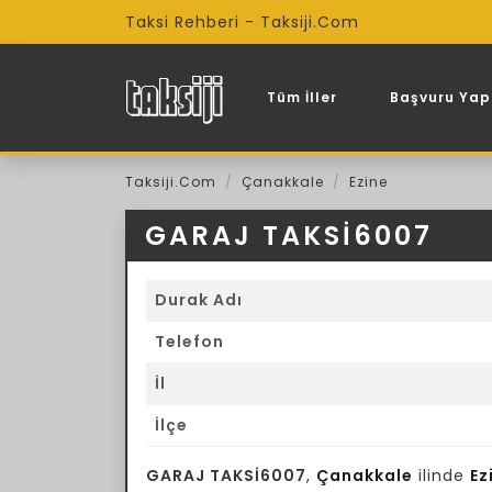
Taksi Rehberi - Taksiji.Com
Tüm İller
Başvuru Yap
Taksiji.Com
Çanakkale
Ezine
GARAJ TAKSİ6007
Durak Adı
Telefon
İl
İlçe
GARAJ TAKSİ6007
,
Çanakkale
ilinde
Ez