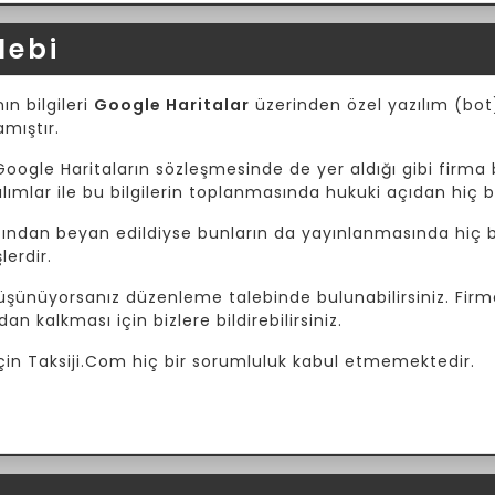
lebi
ın bilgileri
Google Haritalar
üzerinden özel yazılım (bot) 
amıştır.
Google Haritaların sözleşmesinde de yer aldığı gibi firma b
mlar ile bu bilgilerin toplanmasında hukuki açıdan hiç b
afından beyan edildiyse bunların da yayınlanmasında hiç bi
lerdir.
 düşünüyorsanız düzenleme talebinde bulunabilirsiniz. Fir
dan kalkması için bizlere bildirebilirsiniz.
i için Taksiji.Com hiç bir sorumluluk kabul etmemektedir.