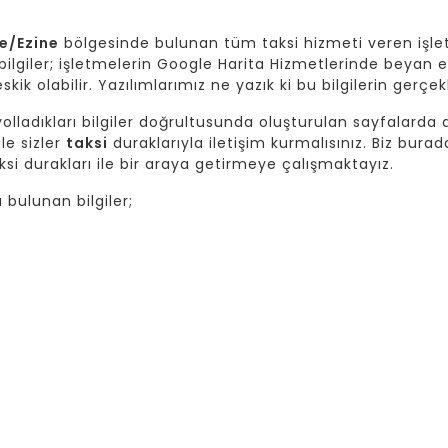
e/Ezine
bölgesinde bulunan tüm taksi hizmeti veren işle
giler; işletmelerin Google Harita Hizmetlerinde beyan et
skik olabilir. Yazılımlarımız ne yazık ki bu bilgilerin gerç
lladıkları bilgiler doğrultusunda oluşturulan sayfalarda da
ile sizler
taksi
duraklarıyla iletişim kurmalısınız. Biz burad
si durakları ile bir araya getirmeye çalışmaktayız.
bulunan bilgiler;