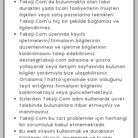
Taksiji.Com'da bulunmakta olan taksi
durakları yada ticari faaliyetlerin müşteri
ilişkileri veya satış pazarlama teknikleri
Taksiji.Com'u hiç bir şekilde bağlamaz ve
ilgilendirmez.
Taksiji.Com üzerinde kayıtlı
işletmelerin/firmaların bilgilerinin
düzenlenmesi ve işletme bilgilerinin
kaldırılmasını talep edebilirsiniz.
destek@taksiji.com adresine e-posta
yollayarak veya iletişim sayfasında bulunan
bilgiler yardımıyla bize ulaşabilirsiniz.
Ortalama 1 hafta içerisinde sizin olduğunu
teyit ettiğimiz firmaların bilgilerini
kaldırmaktayız veya güncellemekteyiz.
Sizlerden Taksiji.Com adını kullanarak ücret
talebinde bulunanlara itibar etmeyiniz ve
inanmayınız.
Taksiji.Com bu tarz problemler için herhangi
bir sorumluluk kabul etmemektedir.
Bu web sitesini kullanmak ve durakların
bilgilerini okuyup, incelemek ve bunlar