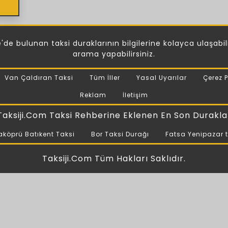
de bulunan taksi duraklarının bilgilerine kolayca ulaşabilirs
arama yapabilirsiniz.
Van Çaldıran Taksi
Tüm İller
Yasal Uyarılar
Çerez P
Reklam
İletişim
Taksiji.Com Taksi Rehberine Eklenen En Son Durakla
aköprü Batıkent Taksi
Bor Taksi Durağı
Fatsa Yenipazar 
Taksiji.Com Tüm Hakları Saklıdır.