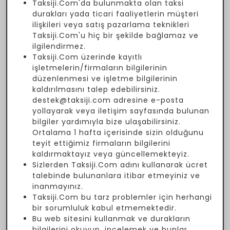
Taksiji.Com'da bulunmakta olan taksi
durakları yada ticari faaliyetlerin müşteri
ilişkileri veya satış pazarlama teknikleri
Taksiji.Com'u hiç bir şekilde bağlamaz ve
ilgilendirmez.
Taksiji.Com üzerinde kayıtlı
işletmelerin/firmaların bilgilerinin
düzenlenmesi ve işletme bilgilerinin
kaldırılmasını talep edebilirsiniz.
destek@taksiji.com adresine e-posta
yollayarak veya iletişim sayfasında bulunan
bilgiler yardımıyla bize ulaşabilirsiniz.
Ortalama 1 hafta içerisinde sizin olduğunu
teyit ettiğimiz firmaların bilgilerini
kaldırmaktayız veya güncellemekteyiz.
Sizlerden Taksiji.Com adını kullanarak ücret
talebinde bulunanlara itibar etmeyiniz ve
inanmayınız.
Taksiji.Com bu tarz problemler için herhangi
bir sorumluluk kabul etmemektedir.
Bu web sitesini kullanmak ve durakların
bilgilerini okuyup, incelemek ve bunlar