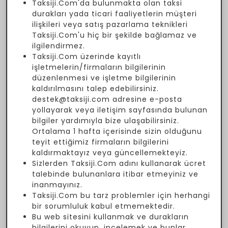
Taksiji.Com'da bulunmakta olan taksi
durakları yada ticari faaliyetlerin müşteri
ilişkileri veya satış pazarlama teknikleri
Taksiji.Com'u hiç bir şekilde bağlamaz ve
ilgilendirmez.
Taksiji.Com üzerinde kayıtlı
işletmelerin/firmaların bilgilerinin
düzenlenmesi ve işletme bilgilerinin
kaldırılmasını talep edebilirsiniz.
destek@taksiji.com adresine e-posta
yollayarak veya iletişim sayfasında bulunan
bilgiler yardımıyla bize ulaşabilirsiniz.
Ortalama 1 hafta içerisinde sizin olduğunu
teyit ettiğimiz firmaların bilgilerini
kaldırmaktayız veya güncellemekteyiz.
Sizlerden Taksiji.Com adını kullanarak ücret
talebinde bulunanlara itibar etmeyiniz ve
inanmayınız.
Taksiji.Com bu tarz problemler için herhangi
bir sorumluluk kabul etmemektedir.
Bu web sitesini kullanmak ve durakların
bilgilerini okuyup, incelemek ve bunlar