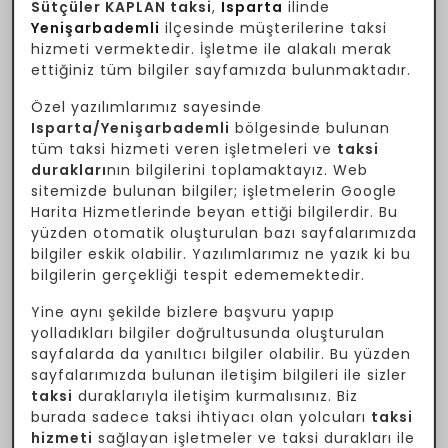
Sütçüler KAPLAN taksi
,
Isparta
ilinde
Yenişarbademli
ilçesinde müşterilerine taksi
hizmeti vermektedir. İşletme ile alakalı merak
ettiğiniz tüm bilgiler sayfamızda bulunmaktadır.
Özel yazılımlarımız sayesinde
Isparta/Yenişarbademli
bölgesinde bulunan
tüm taksi hizmeti veren işletmeleri ve
taksi
durakları
nın bilgilerini toplamaktayız. Web
sitemizde bulunan bilgiler; işletmelerin Google
Harita Hizmetlerinde beyan ettiği bilgilerdir. Bu
yüzden otomatik oluşturulan bazı sayfalarımızda
bilgiler eskik olabilir. Yazılımlarımız ne yazık ki bu
bilgilerin gerçekliği tespit edememektedir.
Yine aynı şekilde bizlere başvuru yapıp
yolladıkları bilgiler doğrultusunda oluşturulan
sayfalarda da yanıltıcı bilgiler olabilir. Bu yüzden
sayfalarımızda bulunan iletişim bilgileri ile sizler
taksi
duraklarıyla iletişim kurmalısınız. Biz
burada sadece taksi ihtiyacı olan yolcuları
taksi
hizmeti
sağlayan işletmeler ve taksi durakları ile