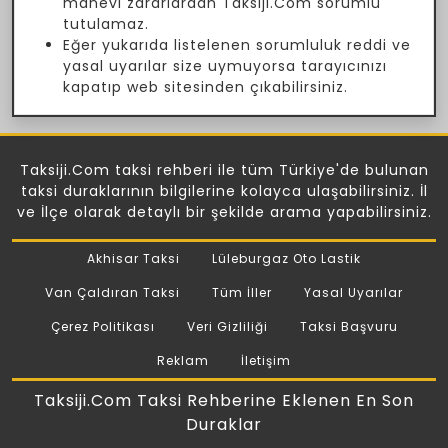
manevi zararlardan Taksiji.Com sorumlu
tutulamaz.
Eğer yukarıda listelenen sorumluluk reddi ve
yasal uyarılar size uymuyorsa tarayıcınızı
kapatıp web sitesinden çıkabilirsiniz.
Taksiji.Com taksi rehberi ile tüm Türkiye'de bulunan
taksi duraklarının bilgilerine kolayca ulaşabilirsiniz. İl
ve İlçe olarak detaylı bir şekilde arama yapabilirsiniz.
Akhisar Taksi
Lüleburgaz Oto Lastik
Van Çaldıran Taksi
Tüm İller
Yasal Uyarılar
Çerez Politikası
Veri Gizliliği
Taksi Başvuru
Reklam
İletişim
Taksiji.Com Taksi Rehberine Eklenen En Son
Duraklar