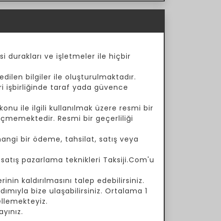
i durakları ve işletmeler ile hiçbir
dilen bilgiler ile oluşturulmaktadır.
ari işbirliğinde taraf yada güvence
onu ile ilgili kullanılmak üzere resmi bir
çmemektedir. Resmi bir geçerliliği
angi bir ödeme, tahsilat, satış veya
a satış pazarlama teknikleri Taksiji.Com'u
inin kaldırılmasını talep edebilirsiniz.
ımıyla bize ulaşabilirsiniz. Ortalama 1
ellemekteyiz.
yınız.