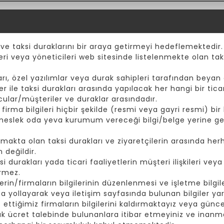
 ve taksi duraklarını bir araya getirmeyi hedeflemektedir.
eri veya yöneticileri web sitesinde listelenmekte olan taks
ı, özel yazılımlar veya durak sahipleri tarafından beyan e
er ile taksi durakları arasında yapılacak her hangi bir tic
cular/müşteriler ve duraklar arasındadır.
rma bilgileri hiçbir şekilde (resmi veya gayri resmi) bir k
 meslek oda yeva kurumum vereceği bilgi/belge yerine ge
akta olan taksi durakları ve ziyaretçilerin arasında herh
 değildir.
durakları yada ticari faaliyetlerin müşteri ilişkileri vey
irmez.
rin/firmaların bilgilerinin düzenlenmesi ve işletme bilgiler
yollayarak veya iletişim sayfasında bulunan bilgiler yard
t ettiğimiz firmaların bilgilerini kaldırmaktayız veya günc
ak ücret talebinde bulunanlara itibar etmeyiniz ve inanma