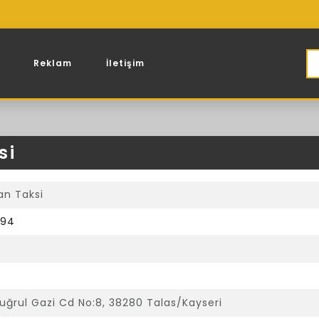
Reklam
İletişim
si
an Taksi
 94
uğrul Gazi Cd No:8, 38280 Talas/Kayseri