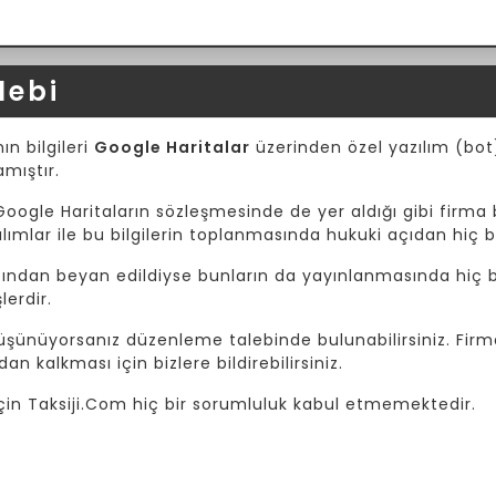
lebi
ın bilgileri
Google Haritalar
üzerinden özel yazılım (bot) 
amıştır.
Google Haritaların sözleşmesinde de yer aldığı gibi firma b
mlar ile bu bilgilerin toplanmasında hukuki açıdan hiç b
afından beyan edildiyse bunların da yayınlanmasında hiç bi
lerdir.
 düşünüyorsanız düzenleme talebinde bulunabilirsiniz. Fir
dan kalkması için bizlere bildirebilirsiniz.
i için Taksiji.Com hiç bir sorumluluk kabul etmemektedir.