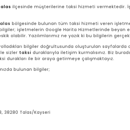
Talas
ilçesinde müşterilerine taksi hizmeti vermektedir. İ
Talas
bölgesinde bulunan tüm taksi hizmeti veren işletm
giler; işletmelerin Google Harita Hizmetlerinde beyan et
skik olabilir. Yazılımlarımız ne yazık ki bu bilgilerin gerç
lladıkları bilgiler doğrultusunda oluşturulan sayfalarda da
ile sizler
taksi
duraklarıyla iletişim kurmalısınız. Biz burad
si durakları ile bir araya getirmeye çalışmaktayız.
ızda bulunan bilgiler;
:8, 38280 Talas/Kayseri