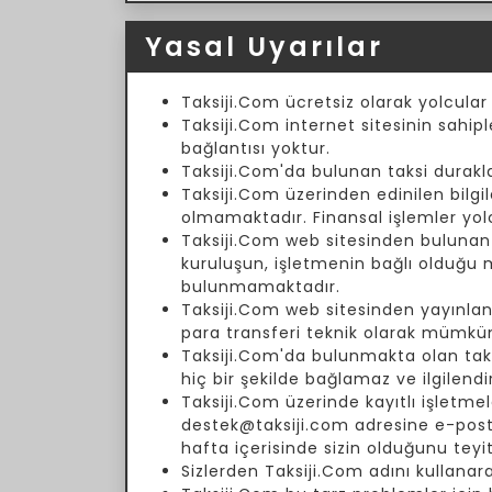
Yasal Uyarılar
Taksiji.Com ücretsiz olarak yolcular
Taksiji.Com internet sitesinin sahipl
bağlantısı yoktur.
Taksiji.Com'da bulunan taksi duraklar
Taksiji.Com üzerinden edinilen bilgil
olmamaktadır. Finansal işlemler yol
Taksiji.Com web sitesinden bulunan fi
kuruluşun, işletmenin bağlı olduğu
bulunmamaktadır.
Taksiji.Com web sitesinden yayınlanm
para transferi teknik olarak mümkün
Taksiji.Com'da bulunmakta olan taksi 
hiç bir şekilde bağlamaz ve ilgilend
Taksiji.Com üzerinde kayıtlı işletmele
destek@taksiji.com adresine e-posta 
hafta içerisinde sizin olduğunu teyi
Sizlerden Taksiji.Com adını kullanar