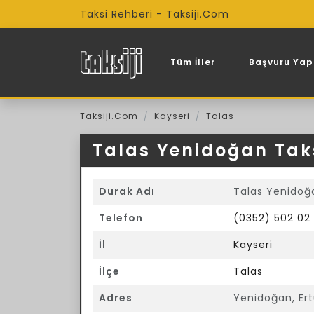
Taksi Rehberi - Taksiji.Com
Tüm İller
Başvuru Yap
Taksiji.Com
Kayseri
Talas
Talas Yenidoğan Tak
Durak Adı
Talas Yenidoğ
Telefon
(0352) 502 02
İl
Kayseri
İlçe
Talas
Adres
Yenidoğan, Ert