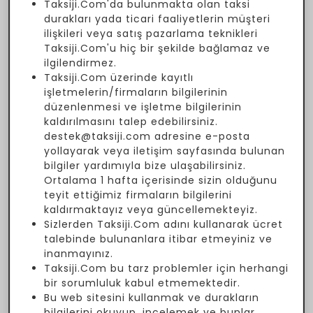
Taksiji.Com'da bulunmakta olan taksi
durakları yada ticari faaliyetlerin müşteri
ilişkileri veya satış pazarlama teknikleri
Taksiji.Com'u hiç bir şekilde bağlamaz ve
ilgilendirmez.
Taksiji.Com üzerinde kayıtlı
işletmelerin/firmaların bilgilerinin
düzenlenmesi ve işletme bilgilerinin
kaldırılmasını talep edebilirsiniz.
destek@taksiji.com adresine e-posta
yollayarak veya iletişim sayfasında bulunan
bilgiler yardımıyla bize ulaşabilirsiniz.
Ortalama 1 hafta içerisinde sizin olduğunu
teyit ettiğimiz firmaların bilgilerini
kaldırmaktayız veya güncellemekteyiz.
Sizlerden Taksiji.Com adını kullanarak ücret
talebinde bulunanlara itibar etmeyiniz ve
inanmayınız.
Taksiji.Com bu tarz problemler için herhangi
bir sorumluluk kabul etmemektedir.
Bu web sitesini kullanmak ve durakların
bilgilerini okuyup, incelemek ve bunlar