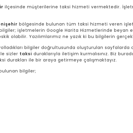
ir
ilçesinde müşterilerine taksi hizmeti vermektedir. İşlet
nişehir
bölgesinde bulunan tüm taksi hizmeti veren işle
giler; işletmelerin Google Harita Hizmetlerinde beyan et
skik olabilir. Yazılımlarımız ne yazık ki bu bilgilerin gerç
lladıkları bilgiler doğrultusunda oluşturulan sayfalarda da
ile sizler
taksi
duraklarıyla iletişim kurmalısınız. Biz burad
si durakları ile bir araya getirmeye çalışmaktayız.
lunan bilgiler;