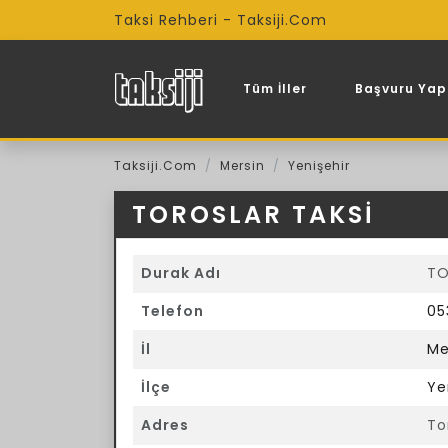
Taksi Rehberi - Taksiji.Com
Tüm İller
Başvuru Yap
Taksiji.Com
Mersin
Yenişehir
TOROSLAR TAKSİ
Durak Adı
TO
Telefon
05
İl
Me
İlçe
Ye
Adres
To