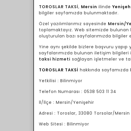
TOROSLAR TAKSİ
,
Mersin
ilinde
Yenişeh
bilgiler sayfamızda bulunmaktadır.
Özel yazılımlarımız sayesinde
Mersin/Ye
toplamaktayız. Web sitemizde bulunan bil
oluşturulan bazı sayfalarımızda bilgiler e
Yine aynı şekilde bizlere başvuru yapıp yo
sayfalarımızda bulunan iletişim bilgileri 
taksi hizmeti
sağlayan işletmeler ve tak
TOROSLAR TAKSİ
hakkında sayfamızda bu
Yetkilisi : Bilinmiyor
Telefon Numarası : 0538 503 11 34
İl/İlçe : Mersin/Yenişehir
Adresi : Toroslar, 33080 Torsolar/Mersin
Web Sitesi : Bilinmiyor