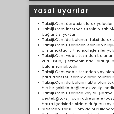
Yasal Uyarılar
Taksiji.Com ücretsiz olarak yolcular
Taksiji.Com internet sitesinin sahipl
bağlantısı yoktur.
Taksiji.Com'da bulunan taksi duraklar
Taksiji.Com üzerinden edinilen bilgil
olmamaktadır. Finansal işlemler yol
Taksiji.Com web sitesinden bulunan fi
kuruluşun, işletmenin bağlı olduğu
bulunmamaktadır.
Taksiji.Com web sitesinden yayınlanm
para transferi teknik olarak mümkün
Taksiji.Com'da bulunmakta olan taksi 
hiç bir şekilde bağlamaz ve ilgilend
Taksiji.Com üzerinde kayıtlı işletmele
destek@taksiji.com adresine e-posta 
hafta içerisinde sizin olduğunu teyi
Sizlerden Taksiji.Com adını kullanar