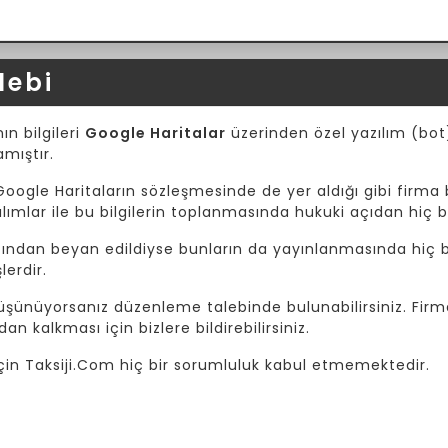
lebi
ın bilgileri
Google Haritalar
üzerinden özel yazılım (bot) 
amıştır.
Google Haritaların sözleşmesinde de yer aldığı gibi firma b
mlar ile bu bilgilerin toplanmasında hukuki açıdan hiç b
afından beyan edildiyse bunların da yayınlanmasında hiç bi
lerdir.
 düşünüyorsanız düzenleme talebinde bulunabilirsiniz. Fir
dan kalkması için bizlere bildirebilirsiniz.
i için Taksiji.Com hiç bir sorumluluk kabul etmemektedir.