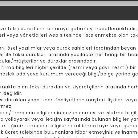
 ve taksi duraklarını bir araya getirmeyi hedeflemektedir.
eri veya yöneticileri web sitesinde listelenmekte olan taks
ı, özel yazılımlar veya durak sahipleri tarafından beyan e
er ile taksi durakları arasında yapılacak her hangi bir tic
cular/müşteriler ve duraklar arasındadır.
rma bilgileri hiçbir şekilde (resmi veya gayri resmi) bir k
 meslek oda yeva kurumum vereceği bilgi/belge yerine ge
akta olan taksi durakları ve ziyaretçilerin arasında herh
 değildir.
durakları yada ticari faaliyetlerin müşteri ilişkileri vey
irmez.
rin/firmaların bilgilerinin düzenlenmesi ve işletme bilgiler
yollayarak veya iletişim sayfasında bulunan bilgiler yard
t ettiğimiz firmaların bilgilerini kaldırmaktayız veya günc
ak ücret talebinde bulunanlara itibar etmeyiniz ve inanma