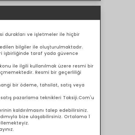
i durakları ve işletmeler ile hiçbir
dilen bilgiler ile oluşturulmaktadır.
ari işbirliğinde taraf yada güvence
onu ile ilgili kullanılmak üzere resmi bir
çmemektedir. Resmi bir geçerliliği
angi bir ödeme, tahsilat, satış veya
a satış pazarlama teknikleri Taksiji.Com'u
inin kaldırılmasını talep edebilirsiniz.
ımıyla bize ulaşabilirsiniz. Ortalama 1
ellemekteyiz.
yınız.