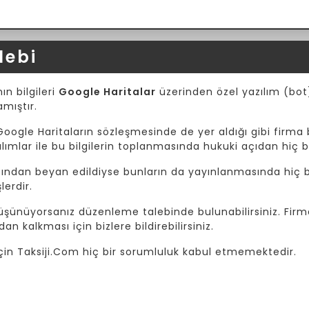
lebi
ın bilgileri
Google Haritalar
üzerinden özel yazılım (bot) 
amıştır.
Google Haritaların sözleşmesinde de yer aldığı gibi firma b
mlar ile bu bilgilerin toplanmasında hukuki açıdan hiç b
afından beyan edildiyse bunların da yayınlanmasında hiç bi
lerdir.
 düşünüyorsanız düzenleme talebinde bulunabilirsiniz. Fir
dan kalkması için bizlere bildirebilirsiniz.
i için Taksiji.Com hiç bir sorumluluk kabul etmemektedir.