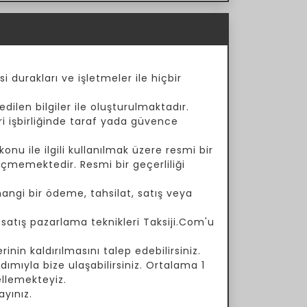
i durakları ve işletmeler ile hiçbir
dilen bilgiler ile oluşturulmaktadır.
ari işbirliğinde taraf yada güvence
onu ile ilgili kullanılmak üzere resmi bir
çmemektedir. Resmi bir geçerliliği
angi bir ödeme, tahsilat, satış veya
a satış pazarlama teknikleri Taksiji.Com'u
inin kaldırılmasını talep edebilirsiniz.
ımıyla bize ulaşabilirsiniz. Ortalama 1
ellemekteyiz.
yınız.