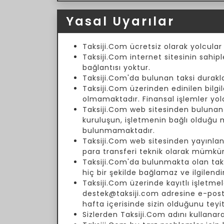
Yasal Uyarılar
Taksiji.Com ücretsiz olarak yolcular
Taksiji.Com internet sitesinin sahipl
bağlantısı yoktur.
Taksiji.Com'da bulunan taksi duraklar
Taksiji.Com üzerinden edinilen bilgil
olmamaktadır. Finansal işlemler yol
Taksiji.Com web sitesinden bulunan fi
kuruluşun, işletmenin bağlı olduğu
bulunmamaktadır.
Taksiji.Com web sitesinden yayınlanm
para transferi teknik olarak mümkün
Taksiji.Com'da bulunmakta olan taksi 
hiç bir şekilde bağlamaz ve ilgilend
Taksiji.Com üzerinde kayıtlı işletmele
destek@taksiji.com adresine e-posta 
hafta içerisinde sizin olduğunu teyi
Sizlerden Taksiji.Com adını kullanar