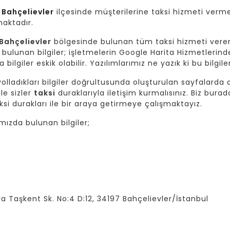
e
Bahçelievler
ilçesinde müşterilerine taksi hizmeti verme
maktadır.
Bahçelievler
bölgesinde bulunan tüm taksi hizmeti veren
bulunan bilgiler; işletmelerin Google Harita Hizmetlerinde
bilgiler eskik olabilir. Yazılımlarımız ne yazık ki bu bilgi
lladıkları bilgiler doğrultusunda oluşturulan sayfalarda da
ile sizler
taksi
duraklarıyla iletişim kurmalısınız. Biz burad
si durakları ile bir araya getirmeye çalışmaktayız.
ızda bulunan bilgiler;
ya Taşkent Sk. No:4 D:12, 34197 Bahçelievler/İstanbul