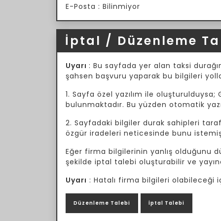
E-Posta : Bilinmiyor
İptal / Düzenleme Ta
Uyarı
: Bu sayfada yer alan taksi durağın
şahsen başvuru yaparak bu bilgileri yoll
1. Sayfa özel yazılım ile oluşturulduysa; 
bulunmaktadır. Bu yüzden otomatik yazılı
2. Sayfadaki bilgiler durak sahipleri tar
özgür iradeleri neticesinde bunu istemiş
Eğer firma bilgilerinin yanlış olduğunu
şekilde iptal talebi oluşturabilir ve yayın
Uyarı
: Hatalı firma bilgileri olabileceğ
Düzenleme Talebi
İptal Talebi