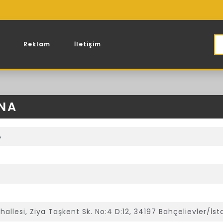
Reklam
İletişim
SNA
A
llesi, Ziya Taşkent Sk. No:4 D:12, 34197 Bahçelievler/İst