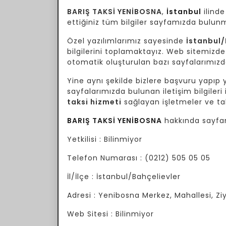
BARIŞ TAKSİ YENİBOSNA
,
İstanbul
ilind
ettiğiniz tüm bilgiler sayfamızda bulun
Özel yazılımlarımız sayesinde
İstanbul/
bilgilerini toplamaktayız. Web sitemizde 
otomatik oluşturulan bazı sayfalarımızda 
Yine aynı şekilde bizlere başvuru yapıp yo
sayfalarımızda bulunan iletişim bilgileri 
taksi hizmeti
sağlayan işletmeler ve tak
BARIŞ TAKSİ YENİBOSNA
hakkında sayfam
Yetkilisi : Bilinmiyor
Telefon Numarası : (0212) 505 05 05
İl/İlçe : İstanbul/Bahçelievler
Adresi : Yenibosna Merkez, Mahallesi, Zi
Web Sitesi : Bilinmiyor