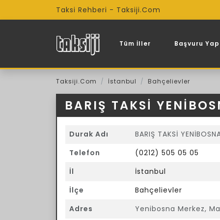
Taksi Rehberi - Taksiji.Com
Tüm İller
Başvuru Yap
Taksiji.Com
İstanbul
Bahçelievler
BARIŞ TAKSİ YENİBO
Durak Adı
BARIŞ TAKSİ YENİBOSN
Telefon
(0212) 505 05 05
İl
İstanbul
İlçe
Bahçelievler
Adres
Yenibosna Merkez, Maha