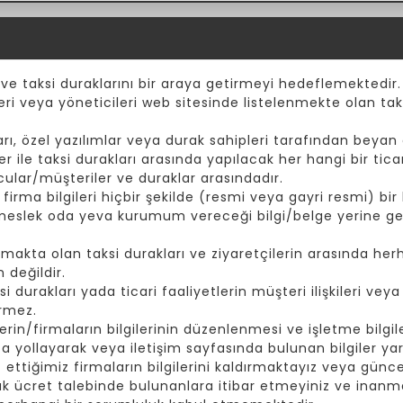
 ve taksi duraklarını bir araya getirmeyi hedeflemektedir.
eri veya yöneticileri web sitesinde listelenmekte olan taks
ı, özel yazılımlar veya durak sahipleri tarafından beyan e
er ile taksi durakları arasında yapılacak her hangi bir tic
cular/müşteriler ve duraklar arasındadır.
rma bilgileri hiçbir şekilde (resmi veya gayri resmi) bir k
 meslek oda yeva kurumum vereceği bilgi/belge yerine ge
akta olan taksi durakları ve ziyaretçilerin arasında herh
 değildir.
durakları yada ticari faaliyetlerin müşteri ilişkileri vey
irmez.
rin/firmaların bilgilerinin düzenlenmesi ve işletme bilgiler
yollayarak veya iletişim sayfasında bulunan bilgiler yard
t ettiğimiz firmaların bilgilerini kaldırmaktayız veya günc
ak ücret talebinde bulunanlara itibar etmeyiniz ve inanma