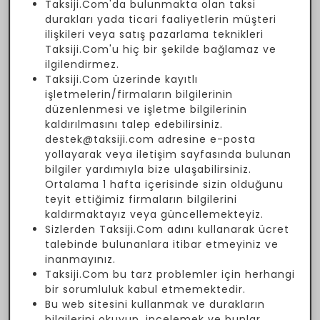
Taksiji.Com'da bulunmakta olan taksi
durakları yada ticari faaliyetlerin müşteri
ilişkileri veya satış pazarlama teknikleri
Taksiji.Com'u hiç bir şekilde bağlamaz ve
ilgilendirmez.
Taksiji.Com üzerinde kayıtlı
işletmelerin/firmaların bilgilerinin
düzenlenmesi ve işletme bilgilerinin
kaldırılmasını talep edebilirsiniz.
destek@taksiji.com adresine e-posta
yollayarak veya iletişim sayfasında bulunan
bilgiler yardımıyla bize ulaşabilirsiniz.
Ortalama 1 hafta içerisinde sizin olduğunu
teyit ettiğimiz firmaların bilgilerini
kaldırmaktayız veya güncellemekteyiz.
Sizlerden Taksiji.Com adını kullanarak ücret
talebinde bulunanlara itibar etmeyiniz ve
inanmayınız.
Taksiji.Com bu tarz problemler için herhangi
bir sorumluluk kabul etmemektedir.
Bu web sitesini kullanmak ve durakların
bilgilerini okuyup, incelemek ve bunlar