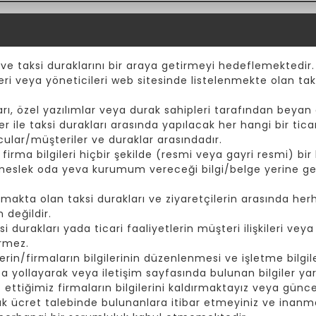
 ve taksi duraklarını bir araya getirmeyi hedeflemektedir.
eri veya yöneticileri web sitesinde listelenmekte olan taks
ı, özel yazılımlar veya durak sahipleri tarafından beyan e
er ile taksi durakları arasında yapılacak her hangi bir tic
cular/müşteriler ve duraklar arasındadır.
rma bilgileri hiçbir şekilde (resmi veya gayri resmi) bir k
 meslek oda yeva kurumum vereceği bilgi/belge yerine ge
akta olan taksi durakları ve ziyaretçilerin arasında herh
 değildir.
durakları yada ticari faaliyetlerin müşteri ilişkileri vey
irmez.
rin/firmaların bilgilerinin düzenlenmesi ve işletme bilgiler
yollayarak veya iletişim sayfasında bulunan bilgiler yard
t ettiğimiz firmaların bilgilerini kaldırmaktayız veya günc
ak ücret talebinde bulunanlara itibar etmeyiniz ve inanma