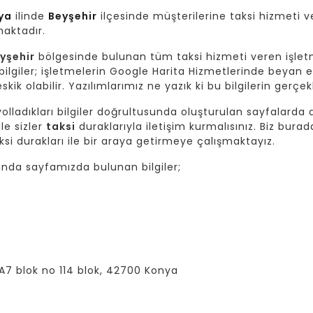
ya
ilinde
Beyşehir
ilçesinde müşterilerine taksi hizmeti v
maktadır.
yşehir
bölgesinde bulunan tüm taksi hizmeti veren işlet
giler; işletmelerin Google Harita Hizmetlerinde beyan et
skik olabilir. Yazılımlarımız ne yazık ki bu bilgilerin gerç
lladıkları bilgiler doğrultusunda oluşturulan sayfalarda da
ile sizler
taksi
duraklarıyla iletişim kurmalısınız. Biz burad
si durakları ile bir araya getirmeye çalışmaktayız.
nda sayfamızda bulunan bilgiler;
A7 blok no 114 blok, 42700 Konya