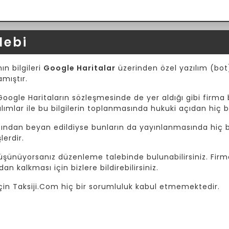
lebi
ın bilgileri
Google Haritalar
üzerinden özel yazılım (bot) 
amıştır.
Google Haritaların sözleşmesinde de yer aldığı gibi firma b
mlar ile bu bilgilerin toplanmasında hukuki açıdan hiç b
afından beyan edildiyse bunların da yayınlanmasında hiç bi
lerdir.
 düşünüyorsanız düzenleme talebinde bulunabilirsiniz. Fir
dan kalkması için bizlere bildirebilirsiniz.
i için Taksiji.Com hiç bir sorumluluk kabul etmemektedir.