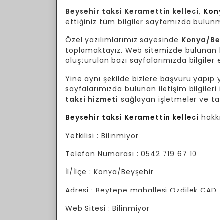
Beysehir taksi Keramettin kelleci
,
Kon
ettiğiniz tüm bilgiler sayfamızda bulun
Özel yazılımlarımız sayesinde
Konya/Be
toplamaktayız. Web sitemizde bulunan bil
oluşturulan bazı sayfalarımızda bilgiler e
Yine aynı şekilde bizlere başvuru yapıp yo
sayfalarımızda bulunan iletişim bilgileri 
taksi hizmeti
sağlayan işletmeler ve tak
Beysehir taksi Keramettin kelleci
hakkı
Yetkilisi : Bilinmiyor
Telefon Numarası : 0542 719 67 10
İl/İlçe : Konya/Beyşehir
Adresi : Beytepe mahallesi Özdilek CAD 
Web Sitesi : Bilinmiyor