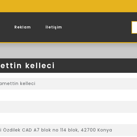
Reklam
İletişim
ttin kelleci
amettin kelleci
 Özdilek CAD A7 blok no 114 blok, 42700 Konya