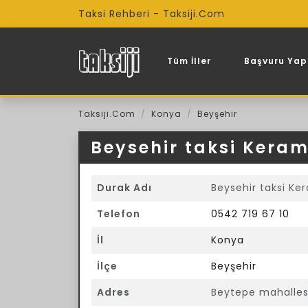
Taksi Rehberi - Taksiji.Com
Tüm İller
Başvuru Yap
Taksiji.Com
Konya
Beyşehir
Beysehir taksi Kerame
Durak Adı
Beysehir taksi Ker
Telefon
0542 719 67 10
İl
Konya
İlçe
Beyşehir
Adres
Beytepe mahallesi