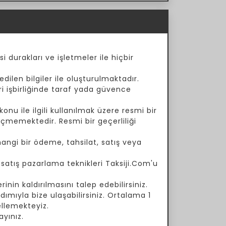
i durakları ve işletmeler ile hiçbir
dilen bilgiler ile oluşturulmaktadır.
ari işbirliğinde taraf yada güvence
onu ile ilgili kullanılmak üzere resmi bir
çmemektedir. Resmi bir geçerliliği
angi bir ödeme, tahsilat, satış veya
a satış pazarlama teknikleri Taksiji.Com'u
inin kaldırılmasını talep edebilirsiniz.
ımıyla bize ulaşabilirsiniz. Ortalama 1
ellemekteyiz.
yınız.