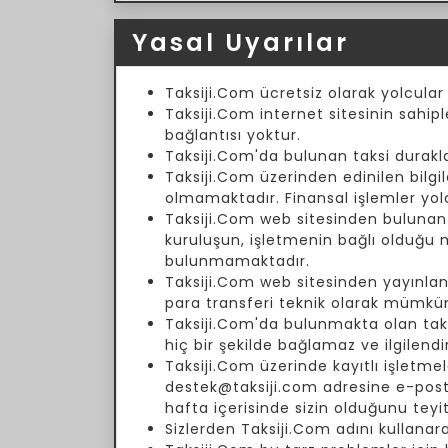
Yasal Uyarılar
Taksiji.Com ücretsiz olarak yolcular
Taksiji.Com internet sitesinin sahipl
bağlantısı yoktur.
Taksiji.Com'da bulunan taksi duraklar
Taksiji.Com üzerinden edinilen bilgil
olmamaktadır. Finansal işlemler yol
Taksiji.Com web sitesinden bulunan fi
kuruluşun, işletmenin bağlı olduğu
bulunmamaktadır.
Taksiji.Com web sitesinden yayınlanm
para transferi teknik olarak mümkün
Taksiji.Com'da bulunmakta olan taksi 
hiç bir şekilde bağlamaz ve ilgilend
Taksiji.Com üzerinde kayıtlı işletmele
destek@taksiji.com adresine e-posta 
hafta içerisinde sizin olduğunu teyi
Sizlerden Taksiji.Com adını kullanar