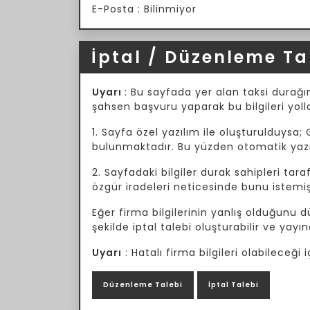
E-Posta : Bilinmiyor
İptal / Düzenleme Ta
Uyarı
: Bu sayfada yer alan taksi durağın
şahsen başvuru yaparak bu bilgileri yoll
1. Sayfa özel yazılım ile oluşturulduysa; 
bulunmaktadır. Bu yüzden otomatik yazılı
2. Sayfadaki bilgiler durak sahipleri tar
özgür iradeleri neticesinde bunu istemiş
Eğer firma bilgilerinin yanlış olduğunu
şekilde iptal talebi oluşturabilir ve yayın
Uyarı
: Hatalı firma bilgileri olabileceğ
Düzenleme Talebi
İptal Talebi