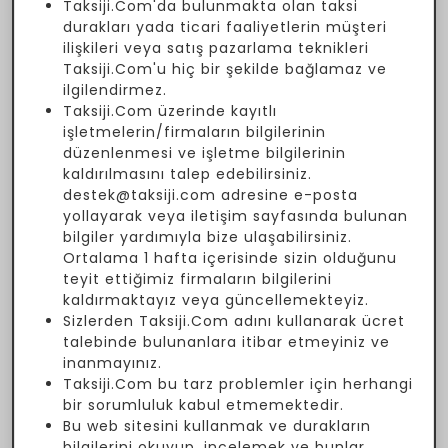
Taksiji.Com'da bulunmakta olan taksi
durakları yada ticari faaliyetlerin müşteri
ilişkileri veya satış pazarlama teknikleri
Taksiji.Com'u hiç bir şekilde bağlamaz ve
ilgilendirmez.
Taksiji.Com üzerinde kayıtlı
işletmelerin/firmaların bilgilerinin
düzenlenmesi ve işletme bilgilerinin
kaldırılmasını talep edebilirsiniz.
destek@taksiji.com adresine e-posta
yollayarak veya iletişim sayfasında bulunan
bilgiler yardımıyla bize ulaşabilirsiniz.
Ortalama 1 hafta içerisinde sizin olduğunu
teyit ettiğimiz firmaların bilgilerini
kaldırmaktayız veya güncellemekteyiz.
Sizlerden Taksiji.Com adını kullanarak ücret
talebinde bulunanlara itibar etmeyiniz ve
inanmayınız.
Taksiji.Com bu tarz problemler için herhangi
bir sorumluluk kabul etmemektedir.
Bu web sitesini kullanmak ve durakların
bilgilerini okuyup, incelemek ve bunlar