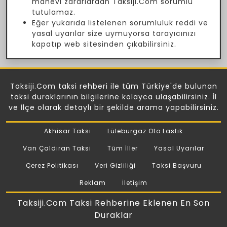
manevi zararlardan Taksiji.Com sorumlu
tutulamaz.
Eğer yukarıda listelenen sorumluluk reddi ve
yasal uyarılar size uymuyorsa tarayıcınızı
kapatıp web sitesinden çıkabilirsiniz.
Taksiji.Com taksi rehberi ile tüm Türkiye'de bulunan
taksi duraklarının bilgilerine kolayca ulaşabilirsiniz. İl
ve İlçe olarak detaylı bir şekilde arama yapabilirsiniz.
Akhisar Taksi
Lüleburgaz Oto Lastik
Van Çaldıran Taksi
Tüm İller
Yasal Uyarılar
Çerez Politikası
Veri Gizliliği
Taksi Başvuru
Reklam
İletişim
Taksiji.Com Taksi Rehberine Eklenen En Son
Duraklar