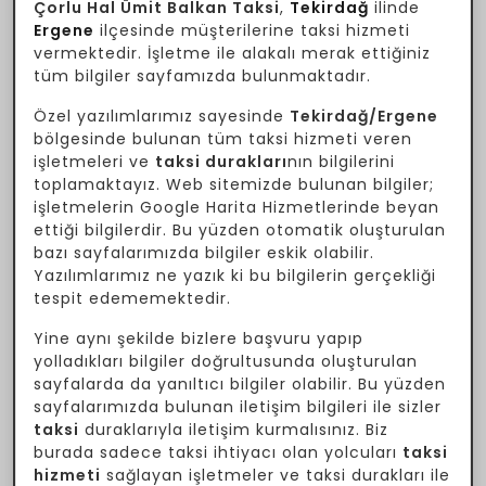
Çorlu Hal Ümit Balkan Taksi
,
Tekirdağ
ilinde
Ergene
ilçesinde müşterilerine taksi hizmeti
vermektedir. İşletme ile alakalı merak ettiğiniz
tüm bilgiler sayfamızda bulunmaktadır.
Özel yazılımlarımız sayesinde
Tekirdağ/Ergene
bölgesinde bulunan tüm taksi hizmeti veren
işletmeleri ve
taksi durakları
nın bilgilerini
toplamaktayız. Web sitemizde bulunan bilgiler;
işletmelerin Google Harita Hizmetlerinde beyan
ettiği bilgilerdir. Bu yüzden otomatik oluşturulan
bazı sayfalarımızda bilgiler eskik olabilir.
Yazılımlarımız ne yazık ki bu bilgilerin gerçekliği
tespit edememektedir.
Yine aynı şekilde bizlere başvuru yapıp
yolladıkları bilgiler doğrultusunda oluşturulan
sayfalarda da yanıltıcı bilgiler olabilir. Bu yüzden
sayfalarımızda bulunan iletişim bilgileri ile sizler
taksi
duraklarıyla iletişim kurmalısınız. Biz
burada sadece taksi ihtiyacı olan yolcuları
taksi
hizmeti
sağlayan işletmeler ve taksi durakları ile