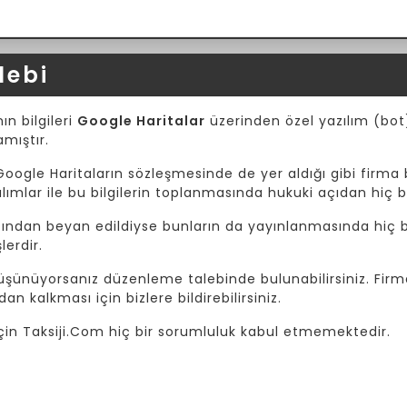
lebi
ın bilgileri
Google Haritalar
üzerinden özel yazılım (bot) 
amıştır.
Google Haritaların sözleşmesinde de yer aldığı gibi firma b
mlar ile bu bilgilerin toplanmasında hukuki açıdan hiç b
afından beyan edildiyse bunların da yayınlanmasında hiç bi
lerdir.
 düşünüyorsanız düzenleme talebinde bulunabilirsiniz. Fir
dan kalkması için bizlere bildirebilirsiniz.
i için Taksiji.Com hiç bir sorumluluk kabul etmemektedir.