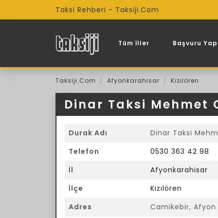
Taksi Rehberi - Taksiji.Com
Tüm İller
Başvuru Yap
Taksiji.Com
Afyonkarahisar
Kızılören
Dinar Taksi Mehmet
Durak Adı
Dinar Taksi Meh
Telefon
0530 363 42 98
İl
Afyonkarahisar
İlçe
Kızılören
Adres
Camikebir, Afyon 