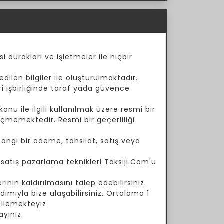
i durakları ve işletmeler ile hiçbir
dilen bilgiler ile oluşturulmaktadır.
ari işbirliğinde taraf yada güvence
onu ile ilgili kullanılmak üzere resmi bir
çmemektedir. Resmi bir geçerliliği
angi bir ödeme, tahsilat, satış veya
a satış pazarlama teknikleri Taksiji.Com'u
inin kaldırılmasını talep edebilirsiniz.
ımıyla bize ulaşabilirsiniz. Ortalama 1
ellemekteyiz.
yınız.