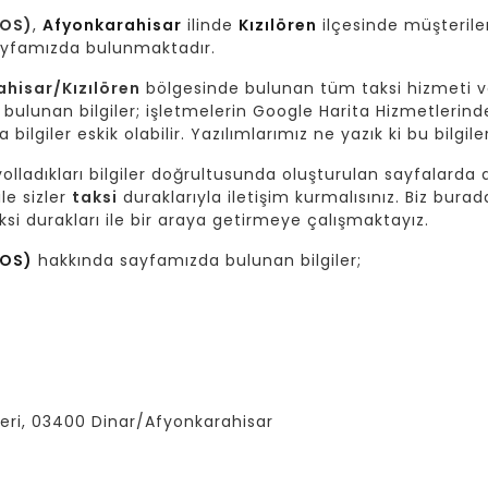
ROS)
,
Afyonkarahisar
ilinde
Kızılören
ilçesinde müşterile
 sayfamızda bulunmaktadır.
hisar/Kızılören
bölgesinde bulunan tüm taksi hizmeti v
bulunan bilgiler; işletmelerin Google Harita Hizmetlerinde
bilgiler eskik olabilir. Yazılımlarımız ne yazık ki bu bilgi
lladıkları bilgiler doğrultusunda oluşturulan sayfalarda da
ile sizler
taksi
duraklarıyla iletişim kurmalısınız. Biz burad
si durakları ile bir araya getirmeye çalışmaktayız.
ROS)
hakkında sayfamızda bulunan bilgiler;
zeri, 03400 Dinar/Afyonkarahisar