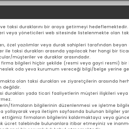
 ve taksi duraklarını bir araya getirmeyi hedeflemektedir.
eri veya yöneticileri web sitesinde listelenmekte olan taks
ı, özel yazılımlar veya durak sahipleri tarafından beyan e
er ile taksi durakları arasında yapılacak her hangi bir tic
cular/müşteriler ve duraklar arasındadır.
rma bilgileri hiçbir şekilde (resmi veya gayri resmi) bir k
 meslek oda yeva kurumum vereceği bilgi/belge yerine ge
akta olan taksi durakları ve ziyaretçilerin arasında herh
 değildir.
durakları yada ticari faaliyetlerin müşteri ilişkileri vey
irmez.
rin/firmaların bilgilerinin düzenlenmesi ve işletme bilgiler
yollayarak veya iletişim sayfasında bulunan bilgiler yard
t ettiğimiz firmaların bilgilerini kaldırmaktayız veya günc
ak ücret talebinde bulunanlara itibar etmeyiniz ve inanma