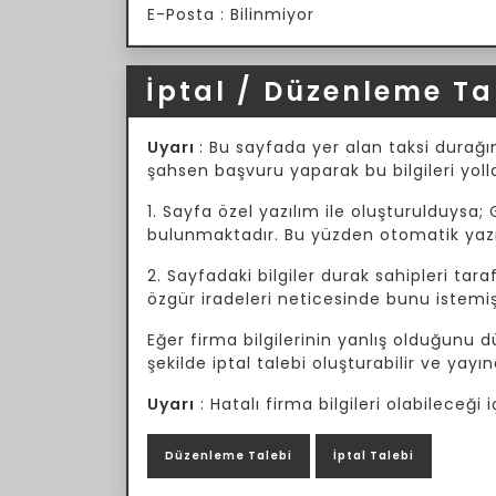
E-Posta : Bilinmiyor
İptal / Düzenleme Ta
Uyarı
: Bu sayfada yer alan taksi durağın
şahsen başvuru yaparak bu bilgileri yoll
1. Sayfa özel yazılım ile oluşturulduysa; 
bulunmaktadır. Bu yüzden otomatik yazılı
2. Sayfadaki bilgiler durak sahipleri tar
özgür iradeleri neticesinde bunu istemiş
Eğer firma bilgilerinin yanlış olduğunu
şekilde iptal talebi oluşturabilir ve yayın
Uyarı
: Hatalı firma bilgileri olabileceğ
Düzenleme Talebi
İptal Talebi