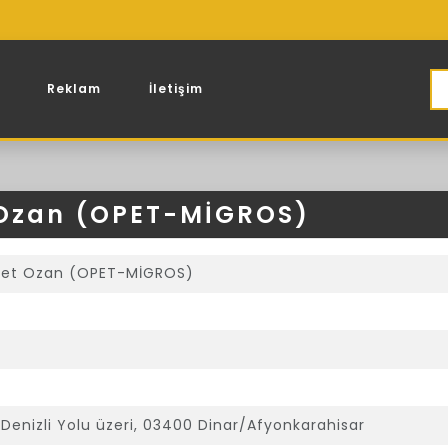
Reklam
İletişim
 Ozan (OPET-MİGROS)
met Ozan (OPET-MİGROS)
Denizli Yolu üzeri, 03400 Dinar/Afyonkarahisar