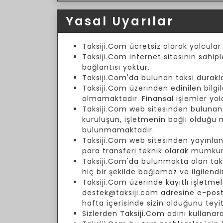
Yasal Uyarılar
Taksiji.Com ücretsiz olarak yolcular
Taksiji.Com internet sitesinin sahipl
bağlantısı yoktur.
Taksiji.Com'da bulunan taksi duraklar
Taksiji.Com üzerinden edinilen bilgil
olmamaktadır. Finansal işlemler yol
Taksiji.Com web sitesinden bulunan fi
kuruluşun, işletmenin bağlı olduğu
bulunmamaktadır.
Taksiji.Com web sitesinden yayınlanm
para transferi teknik olarak mümkün
Taksiji.Com'da bulunmakta olan taksi 
hiç bir şekilde bağlamaz ve ilgilend
Taksiji.Com üzerinde kayıtlı işletmele
destek@taksiji.com adresine e-posta 
hafta içerisinde sizin olduğunu teyi
Sizlerden Taksiji.Com adını kullanar