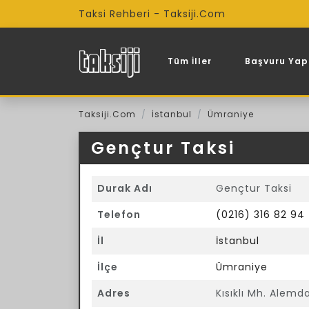
Taksi Rehberi - Taksiji.Com
Tüm İller
Başvuru Yap
Taksiji.Com
İstanbul
Ümraniye
Gençtur Taksi
Durak Adı
Gençtur Taksi
Telefon
(0216) 316 82 94
İl
İstanbul
İlçe
Ümraniye
Adres
Kısıklı Mh. Alem