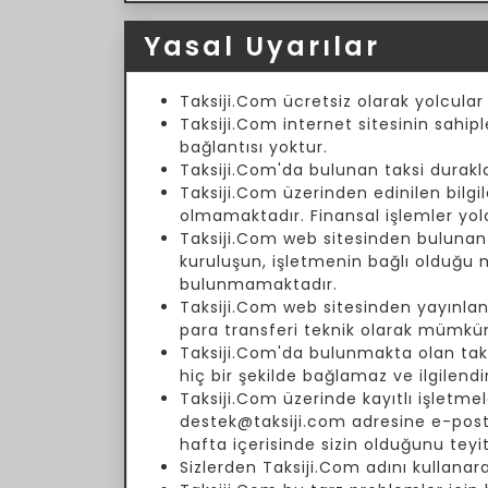
Yasal Uyarılar
Taksiji.Com ücretsiz olarak yolcular
Taksiji.Com internet sitesinin sahipl
bağlantısı yoktur.
Taksiji.Com'da bulunan taksi duraklar
Taksiji.Com üzerinden edinilen bilgil
olmamaktadır. Finansal işlemler yol
Taksiji.Com web sitesinden bulunan fi
kuruluşun, işletmenin bağlı olduğu
bulunmamaktadır.
Taksiji.Com web sitesinden yayınlanm
para transferi teknik olarak mümkün
Taksiji.Com'da bulunmakta olan taksi 
hiç bir şekilde bağlamaz ve ilgilend
Taksiji.Com üzerinde kayıtlı işletmele
destek@taksiji.com adresine e-posta 
hafta içerisinde sizin olduğunu teyi
Sizlerden Taksiji.Com adını kullanar