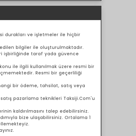
i durakları ve işletmeler ile hiçbir
dilen bilgiler ile oluşturulmaktadır.
ari işbirliğinde taraf yada güvence
onu ile ilgili kullanılmak üzere resmi bir
çmemektedir. Resmi bir geçerliliği
angi bir ödeme, tahsilat, satış veya
a satış pazarlama teknikleri Taksiji.Com'u
inin kaldırılmasını talep edebilirsiniz.
ımıyla bize ulaşabilirsiniz. Ortalama 1
ellemekteyiz.
yınız.