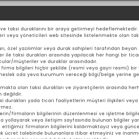
 ve taksi duraklarını bir araya getirmeyi hedeflemektedir.
eri veya yöneticileri web sitesinde listelenmekte olan taks
ı, özel yazılımlar veya durak sahipleri tarafından beyan e
er ile taksi durakları arasında yapılacak her hangi bir tic
cular/müşteriler ve duraklar arasındadır.
rma bilgileri hiçbir şekilde (resmi veya gayri resmi) bir k
 meslek oda yeva kurumum vereceği bilgi/belge yerine ge
akta olan taksi durakları ve ziyaretçilerin arasında herh
 değildir.
durakları yada ticari faaliyetlerin müşteri ilişkileri vey
irmez.
rin/firmaların bilgilerinin düzenlenmesi ve işletme bilgiler
yollayarak veya iletişim sayfasında bulunan bilgiler yard
t ettiğimiz firmaların bilgilerini kaldırmaktayız veya günc
ak ücret talebinde bulunanlara itibar etmeyiniz ve inanma