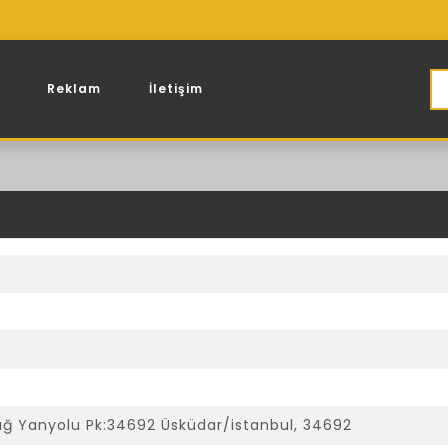
Reklam
İletişim
dağ Yanyolu Pk:34692 Üsküdar/istanbul, 34692