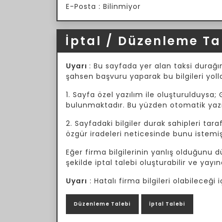
E-Posta : Bilinmiyor
İptal / Düzenleme Ta
Uyarı
: Bu sayfada yer alan taksi durağın
şahsen başvuru yaparak bu bilgileri yoll
1. Sayfa özel yazılım ile oluşturulduysa; 
bulunmaktadır. Bu yüzden otomatik yazılı
2. Sayfadaki bilgiler durak sahipleri tar
özgür iradeleri neticesinde bunu istemiş
Eğer firma bilgilerinin yanlış olduğunu
şekilde iptal talebi oluşturabilir ve yayın
Uyarı
: Hatalı firma bilgileri olabileceğ
Düzenleme Talebi
İptal Talebi