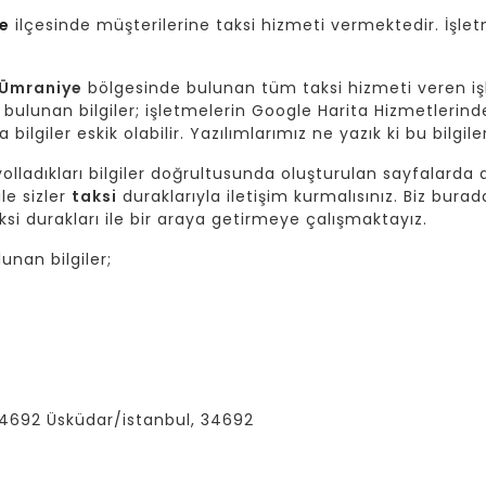
e
ilçesinde müşterilerine taksi hizmeti vermektedir. İşlet
/Ümraniye
bölgesinde bulunan tüm taksi hizmeti veren iş
bulunan bilgiler; işletmelerin Google Harita Hizmetlerinde
bilgiler eskik olabilir. Yazılımlarımız ne yazık ki bu bilgi
lladıkları bilgiler doğrultusunda oluşturulan sayfalarda da
ile sizler
taksi
duraklarıyla iletişim kurmalısınız. Biz burad
si durakları ile bir araya getirmeye çalışmaktayız.
nan bilgiler;
:34692 Üsküdar/istanbul, 34692