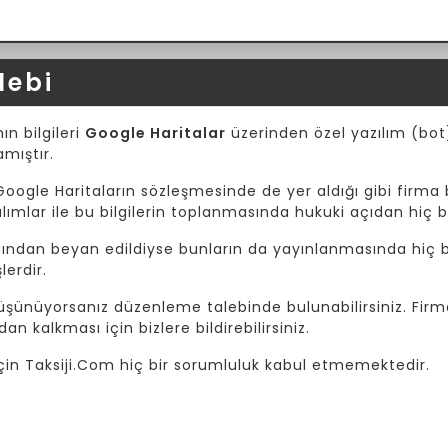
lebi
ın bilgileri
Google Haritalar
üzerinden özel yazılım (bot) 
amıştır.
Google Haritaların sözleşmesinde de yer aldığı gibi firma b
mlar ile bu bilgilerin toplanmasında hukuki açıdan hiç b
afından beyan edildiyse bunların da yayınlanmasında hiç bi
lerdir.
 düşünüyorsanız düzenleme talebinde bulunabilirsiniz. Fir
dan kalkması için bizlere bildirebilirsiniz.
i için Taksiji.Com hiç bir sorumluluk kabul etmemektedir.