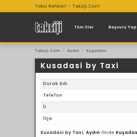
Taksi Rehberi - Taksiji.Com
Tüm İller
Başvuru Yap
Taksiji.Com
Aydın
Kuşadası
Kusadasi by Taxi
Durak Adı
Telefon
İl
İlçe
Kusadasi by Taxi
,
Aydın
ilinde
Kuşadas