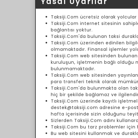
Yasal Uyarılar
Taksiji.Com ücretsiz olarak yolcular
Taksiji.Com internet sitesinin sahipl
bağlantısı yoktur.
Taksiji.Com'da bulunan taksi duraklar
Taksiji.Com üzerinden edinilen bilgil
olmamaktadır. Finansal işlemler yol
Taksiji.Com web sitesinden bulunan fi
kuruluşun, işletmenin bağlı olduğu
bulunmamaktadır.
Taksiji.Com web sitesinden yayınlanm
para transferi teknik olarak mümkün
Taksiji.Com'da bulunmakta olan taksi 
hiç bir şekilde bağlamaz ve ilgilend
Taksiji.Com üzerinde kayıtlı işletmele
destek@taksiji.com adresine e-posta 
hafta içerisinde sizin olduğunu teyi
Sizlerden Taksiji.Com adını kullanar
Taksiji.Com bu tarz problemler için
Bu web sitesini kullanmak ve durakla