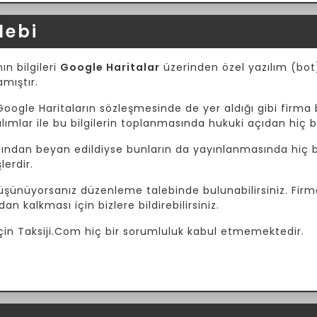
lebi
ın bilgileri
Google Haritalar
üzerinden özel yazılım (bot) 
amıştır.
Google Haritaların sözleşmesinde de yer aldığı gibi firma b
mlar ile bu bilgilerin toplanmasında hukuki açıdan hiç b
afından beyan edildiyse bunların da yayınlanmasında hiç bi
lerdir.
 düşünüyorsanız düzenleme talebinde bulunabilirsiniz. Fir
dan kalkması için bizlere bildirebilirsiniz.
i için Taksiji.Com hiç bir sorumluluk kabul etmemektedir.