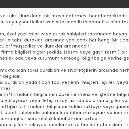
 ve taksi duraklarını bir araya getirmeyi hedeflemektedir.
eri veya yöneticileri web sitesinde listelenmekte olan taks
ı, özel yazılımlar veya durak sahipleri tarafından beyan e
er ile taksi durakları arasında yapılacak her hangi bir tic
cular/müşteriler ve duraklar arasındadır.
rma bilgileri hiçbir şekilde (resmi veya gayri resmi) bir k
 meslek oda yeva kurumum vereceği bilgi/belge yerine ge
akta olan taksi durakları ve ziyaretçilerin arasında herh
 değildir.
durakları yada ticari faaliyetlerin müşteri ilişkileri vey
irmez.
rin/firmaların bilgilerinin düzenlenmesi ve işletme bilgiler
yollayarak veya iletişim sayfasında bulunan bilgiler yard
t ettiğimiz firmaların bilgilerini kaldırmaktayız veya günc
ak ücret talebinde bulunanlara itibar etmeyiniz ve inanma
 herhangi bir sorumluluk kabul etmemektedir.
rın bilgilerini okuyup, incelemek ve bunlar neticesinde tak