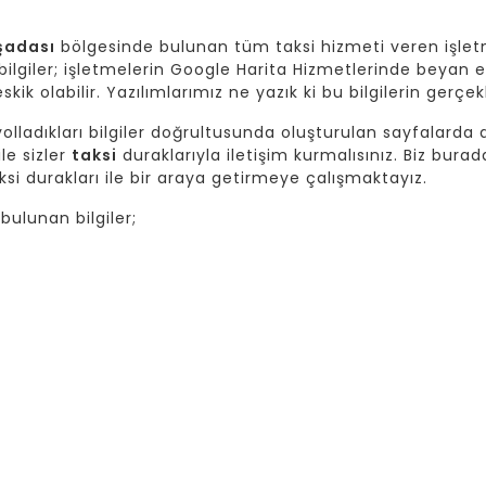
şadası
bölgesinde bulunan tüm taksi hizmeti veren işlet
giler; işletmelerin Google Harita Hizmetlerinde beyan et
skik olabilir. Yazılımlarımız ne yazık ki bu bilgilerin gerç
lladıkları bilgiler doğrultusunda oluşturulan sayfalarda da
ile sizler
taksi
duraklarıyla iletişim kurmalısınız. Biz burad
si durakları ile bir araya getirmeye çalışmaktayız.
ulunan bilgiler;