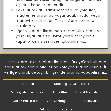
kişilerin kendi iradeleridir.
Taksi durakları, taksi şöförleri ve yolcular,
müşteriler arasında yaşanacak maddi veya
manevi zararlardan Taksiji.Com sorumlu
tutulamaz.
Eğer yukarıda listelenen sorumluluk reddi ve
yasal uyarılar size uymuyorsa tarayıcınızı
kapatıp web sitesinden çıkabilirsiniz.
Taksiji.Com taksi rehberi ile tüm Türkiye'de bulunan
taksi duraklarının bilgilerine kolayca ulaşabilirsiniz. İl
ve İlçe olarak detaylı bir şekilde arama yapabilirsiniz.
Akhisar Taksi
Lüleburgaz Oto Lastik
Van Çaldıran Taksi
Tüm İller
Yasal Uyarılar
Çerez Politikası
Veri Gizliliği
Taksi Başvuru
Reklam
İletişim