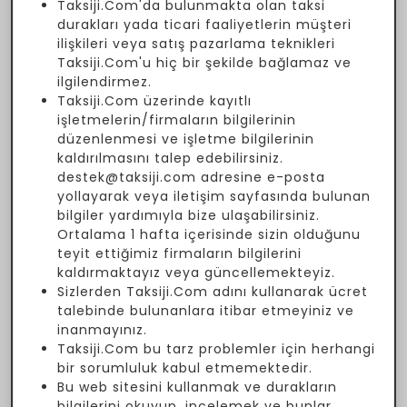
Taksiji.Com'da bulunmakta olan taksi
durakları yada ticari faaliyetlerin müşteri
ilişkileri veya satış pazarlama teknikleri
Taksiji.Com'u hiç bir şekilde bağlamaz ve
ilgilendirmez.
Taksiji.Com üzerinde kayıtlı
işletmelerin/firmaların bilgilerinin
düzenlenmesi ve işletme bilgilerinin
kaldırılmasını talep edebilirsiniz.
destek@taksiji.com adresine e-posta
yollayarak veya iletişim sayfasında bulunan
bilgiler yardımıyla bize ulaşabilirsiniz.
Ortalama 1 hafta içerisinde sizin olduğunu
teyit ettiğimiz firmaların bilgilerini
kaldırmaktayız veya güncellemekteyiz.
Sizlerden Taksiji.Com adını kullanarak ücret
talebinde bulunanlara itibar etmeyiniz ve
inanmayınız.
Taksiji.Com bu tarz problemler için herhangi
bir sorumluluk kabul etmemektedir.
Bu web sitesini kullanmak ve durakların
bilgilerini okuyup, incelemek ve bunlar