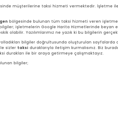
sinde müşterilerine taksi hizmeti vermektedir. İşletme ile
ngen
bölgesinde bulunan tüm taksi hizmeti veren işletme
giler; işletmelerin Google Harita Hizmetlerinde beyan et
skik olabilir. Yazılımlarımız ne yazık ki bu bilgilerin gerç
lladıkları bilgiler doğrultusunda oluşturulan sayfalarda da
ile sizler
taksi
duraklarıyla iletişim kurmalısınız. Biz burad
si durakları ile bir araya getirmeye çalışmaktayız.
unan bilgiler;