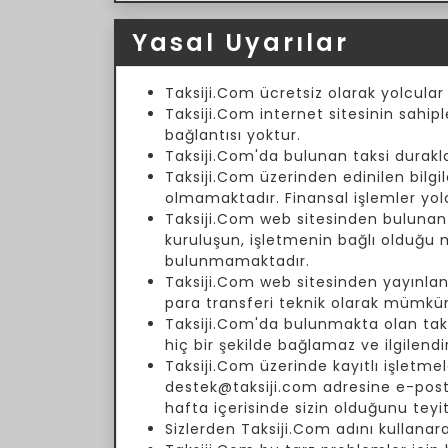
Yasal Uyarılar
Taksiji.Com ücretsiz olarak yolcular
Taksiji.Com internet sitesinin sahipl
bağlantısı yoktur.
Taksiji.Com'da bulunan taksi duraklar
Taksiji.Com üzerinden edinilen bilgil
olmamaktadır. Finansal işlemler yol
Taksiji.Com web sitesinden bulunan fi
kuruluşun, işletmenin bağlı olduğu
bulunmamaktadır.
Taksiji.Com web sitesinden yayınlanm
para transferi teknik olarak mümkün
Taksiji.Com'da bulunmakta olan taksi 
hiç bir şekilde bağlamaz ve ilgilend
Taksiji.Com üzerinde kayıtlı işletmele
destek@taksiji.com adresine e-posta 
hafta içerisinde sizin olduğunu teyi
Sizlerden Taksiji.Com adını kullanar