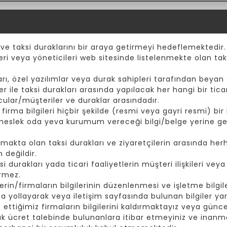
 ve taksi duraklarını bir araya getirmeyi hedeflemektedir.
eri veya yöneticileri web sitesinde listelenmekte olan taks
ı, özel yazılımlar veya durak sahipleri tarafından beyan e
er ile taksi durakları arasında yapılacak her hangi bir tic
cular/müşteriler ve duraklar arasındadır.
rma bilgileri hiçbir şekilde (resmi veya gayri resmi) bir k
 meslek oda yeva kurumum vereceği bilgi/belge yerine ge
akta olan taksi durakları ve ziyaretçilerin arasında herh
 değildir.
durakları yada ticari faaliyetlerin müşteri ilişkileri vey
irmez.
rin/firmaların bilgilerinin düzenlenmesi ve işletme bilgiler
yollayarak veya iletişim sayfasında bulunan bilgiler yard
t ettiğimiz firmaların bilgilerini kaldırmaktayız veya günc
ak ücret talebinde bulunanlara itibar etmeyiniz ve inanma