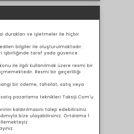
i durakları ve işletmeler ile hiçbir
dilen bilgiler ile oluşturulmaktadır.
ari işbirliğinde taraf yada güvence
onu ile ilgili kullanılmak üzere resmi bir
çmemektedir. Resmi bir geçerliliği
angi bir ödeme, tahsilat, satış veya
a satış pazarlama teknikleri Taksiji.Com'u
inin kaldırılmasını talep edebilirsiniz.
ımıyla bize ulaşabilirsiniz. Ortalama 1
ellemekteyiz.
yınız.