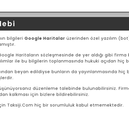
lebi
ın bilgileri
Google Haritalar
üzerinden özel yazılım (bot) 
amıştır.
Google Haritaların sözleşmesinde de yer aldığı gibi firma b
mlar ile bu bilgilerin toplanmasında hukuki açıdan hiç b
afından beyan edildiyse bunların da yayınlanmasında hiç bi
lerdir.
 düşünüyorsanız düzenleme talebinde bulunabilirsiniz. Fir
dan kalkması için bizlere bildirebilirsiniz.
i için Taksiji.Com hiç bir sorumluluk kabul etmemektedir.