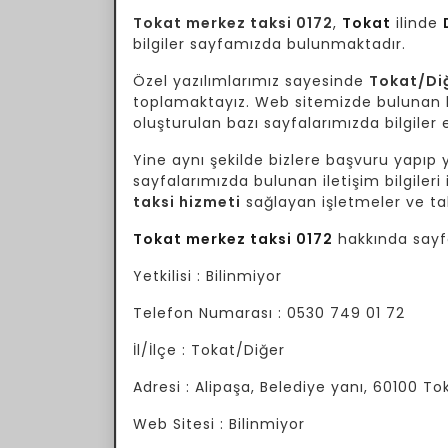
Tokat merkez taksi 0172
,
Tokat
ilinde
bilgiler sayfamızda bulunmaktadır.
Özel yazılımlarımız sayesinde
Tokat/Di
toplamaktayız. Web sitemizde bulunan bil
oluşturulan bazı sayfalarımızda bilgiler e
Yine aynı şekilde bizlere başvuru yapıp yo
sayfalarımızda bulunan iletişim bilgileri 
taksi hizmeti
sağlayan işletmeler ve tak
Tokat merkez taksi 0172
hakkında sayfa
Yetkilisi : Bilinmiyor
Telefon Numarası : 0530 749 01 72
İl/İlçe : Tokat/Diğer
Adresi : Alipaşa, Belediye yanı, 60100 T
Web Sitesi : Bilinmiyor