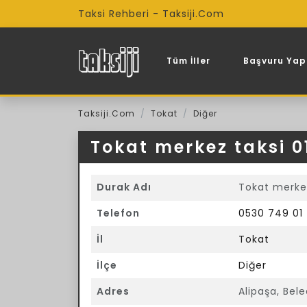
Taksi Rehberi - Taksiji.Com
Tüm İller
Başvuru Yap
Taksiji.Com
Tokat
Diğer
Tokat merkez taksi 0
Durak Adı
Tokat merkez
Telefon
0530 749 01
İl
Tokat
İlçe
Diğer
Adres
Alipaşa, Bel