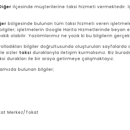
Diğer
ilçesinde müşterilerine taksi hizmeti vermektedir. İ
ğer
bölgesinde bulunan tüm taksi hizmeti veren işletmel
giler; işletmelerin Google Harita Hizmetlerinde beyan et
skik olabilir. Yazılımlarımız ne yazık ki bu bilgilerin gerç
lladıkları bilgiler doğrultusunda oluşturulan sayfalarda da
ile sizler
taksi
duraklarıyla iletişim kurmalısınız. Biz burad
si durakları ile bir araya getirmeye çalışmaktayız.
mızda bulunan bilgiler;
okat Merkez/Tokat