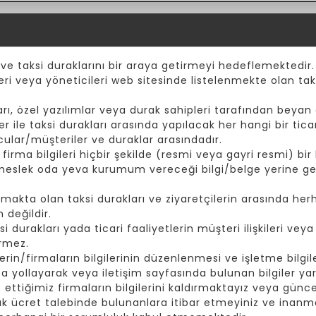
 ve taksi duraklarını bir araya getirmeyi hedeflemektedir.
eri veya yöneticileri web sitesinde listelenmekte olan taks
ı, özel yazılımlar veya durak sahipleri tarafından beyan e
er ile taksi durakları arasında yapılacak her hangi bir tic
cular/müşteriler ve duraklar arasındadır.
rma bilgileri hiçbir şekilde (resmi veya gayri resmi) bir k
 meslek oda yeva kurumum vereceği bilgi/belge yerine ge
akta olan taksi durakları ve ziyaretçilerin arasında herh
 değildir.
durakları yada ticari faaliyetlerin müşteri ilişkileri vey
irmez.
rin/firmaların bilgilerinin düzenlenmesi ve işletme bilgiler
yollayarak veya iletişim sayfasında bulunan bilgiler yard
t ettiğimiz firmaların bilgilerini kaldırmaktayız veya günc
ak ücret talebinde bulunanlara itibar etmeyiniz ve inanma