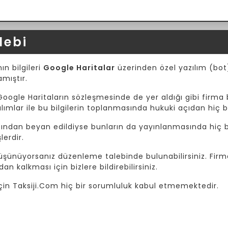
lebi
ın bilgileri
Google Haritalar
üzerinden özel yazılım (bot) 
amıştır.
Google Haritaların sözleşmesinde de yer aldığı gibi firma b
mlar ile bu bilgilerin toplanmasında hukuki açıdan hiç b
afından beyan edildiyse bunların da yayınlanmasında hiç bi
lerdir.
 düşünüyorsanız düzenleme talebinde bulunabilirsiniz. Fir
dan kalkması için bizlere bildirebilirsiniz.
i için Taksiji.Com hiç bir sorumluluk kabul etmemektedir.