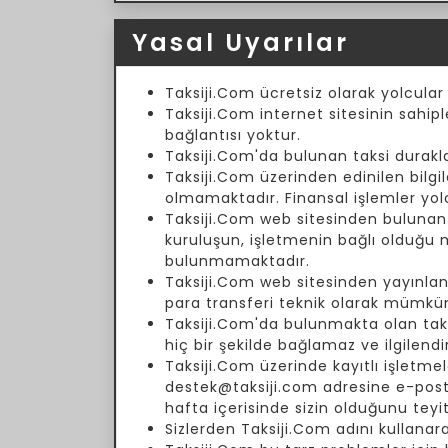
Yasal Uyarılar
Taksiji.Com ücretsiz olarak yolcular
Taksiji.Com internet sitesinin sahipl
bağlantısı yoktur.
Taksiji.Com'da bulunan taksi duraklar
Taksiji.Com üzerinden edinilen bilgil
olmamaktadır. Finansal işlemler yol
Taksiji.Com web sitesinden bulunan fi
kuruluşun, işletmenin bağlı olduğu
bulunmamaktadır.
Taksiji.Com web sitesinden yayınlanm
para transferi teknik olarak mümkün
Taksiji.Com'da bulunmakta olan taksi 
hiç bir şekilde bağlamaz ve ilgilend
Taksiji.Com üzerinde kayıtlı işletmele
destek@taksiji.com adresine e-posta 
hafta içerisinde sizin olduğunu teyi
Sizlerden Taksiji.Com adını kullanar