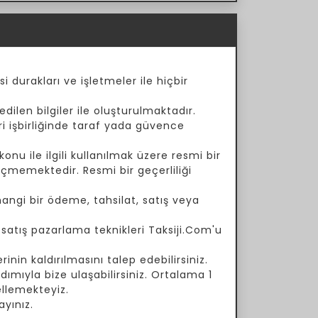
i durakları ve işletmeler ile hiçbir
dilen bilgiler ile oluşturulmaktadır.
ari işbirliğinde taraf yada güvence
onu ile ilgili kullanılmak üzere resmi bir
çmemektedir. Resmi bir geçerliliği
angi bir ödeme, tahsilat, satış veya
a satış pazarlama teknikleri Taksiji.Com'u
inin kaldırılmasını talep edebilirsiniz.
ımıyla bize ulaşabilirsiniz. Ortalama 1
ellemekteyiz.
yınız.