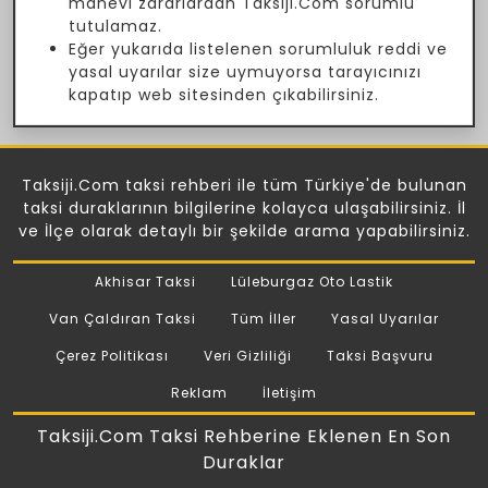
manevi zararlardan Taksiji.Com sorumlu
tutulamaz.
Eğer yukarıda listelenen sorumluluk reddi ve
yasal uyarılar size uymuyorsa tarayıcınızı
kapatıp web sitesinden çıkabilirsiniz.
Taksiji.Com taksi rehberi ile tüm Türkiye'de bulunan
taksi duraklarının bilgilerine kolayca ulaşabilirsiniz. İl
ve İlçe olarak detaylı bir şekilde arama yapabilirsiniz.
Akhisar Taksi
Lüleburgaz Oto Lastik
Van Çaldıran Taksi
Tüm İller
Yasal Uyarılar
Çerez Politikası
Veri Gizliliği
Taksi Başvuru
Reklam
İletişim
Taksiji.Com Taksi Rehberine Eklenen En Son
Duraklar