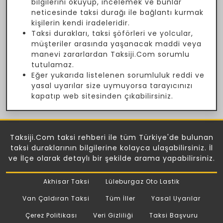
bilgilerini okuyup, incelemek ve bunlar
neticesinde taksi durağı ile bağlantı kurmak
kişilerin kendi iradeleridir.
Taksi durakları, taksi şöförleri ve yolcular,
müşteriler arasında yaşanacak maddi veya
manevi zararlardan Taksiji.Com sorumlu
tutulamaz.
Eğer yukarıda listelenen sorumluluk reddi ve
yasal uyarılar size uymuyorsa tarayıcınızı
kapatıp web sitesinden çıkabilirsiniz.
Taksiji.Com taksi rehberi ile tüm Türkiye'de bulunan
taksi duraklarının bilgilerine kolayca ulaşabilirsiniz. İl
ve İlçe olarak detaylı bir şekilde arama yapabilirsiniz.
Akhisar Taksi
Lüleburgaz Oto Lastik
Van Çaldıran Taksi
Tüm İller
Yasal Uyarılar
Çerez Politikası
Veri Gizliliği
Taksi Başvuru