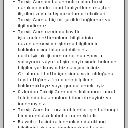
Taksiji.Com'da bulunmakta olan taksi
durakları yada ticari faaliyetlerin müşteri
ilişkileri veya satış pazarlama teknikleri
Taksiji.Com'u hiç bir şekilde bağlamaz ve
ilgilendirmez.
Taksiji.Com üzerinde kayıtlı
işletmelerin/firmaların bilgilerinin
düzenlenmesi ve işletme bilgilerinin
kaldırılmasını talep edebilirsiniz.
destek@taksiji.com adresine e-posta
yollayarak veya iletişim sayfasında bulunan
bilgiler yardımıyla bize ulaşabilirsiniz.
Ortalama 1 hafta içerisinde sizin olduğunu
teyit ettiğimiz firmaların bilgilerini
kaldırmaktayız veya güncellemekteyiz.
Sizlerden Taksiji.Com adını kullanarak ücret
talebinde bulunanlara itibar etmeyiniz ve
inanmayınız.
Taksiji.Com bu tarz problemler için herhangi
bir sorumluluk kabul etmemektedir.
Bu web sitesini kullanmak ve durakların
bilgilerini okuyup, incelemek ve bunlar