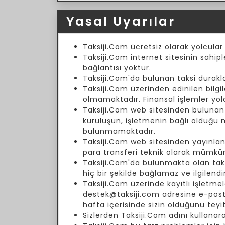
Yasal Uyarılar
Taksiji.Com ücretsiz olarak yolcular
Taksiji.Com internet sitesinin sahipl
bağlantısı yoktur.
Taksiji.Com'da bulunan taksi duraklar
Taksiji.Com üzerinden edinilen bilgil
olmamaktadır. Finansal işlemler yol
Taksiji.Com web sitesinden bulunan fi
kuruluşun, işletmenin bağlı olduğu
bulunmamaktadır.
Taksiji.Com web sitesinden yayınlanm
para transferi teknik olarak mümkün
Taksiji.Com'da bulunmakta olan taksi 
hiç bir şekilde bağlamaz ve ilgilend
Taksiji.Com üzerinde kayıtlı işletmele
destek@taksiji.com adresine e-posta 
hafta içerisinde sizin olduğunu teyi
Sizlerden Taksiji.Com adını kullanar