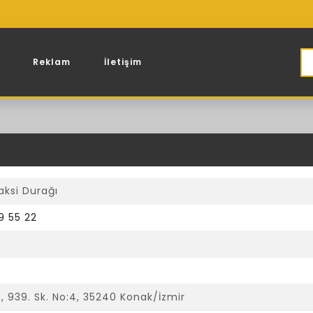
Reklam
İletişim
ı
aksi Durağı
9 55 22
 939. Sk. No:4, 35240 Konak/İzmir