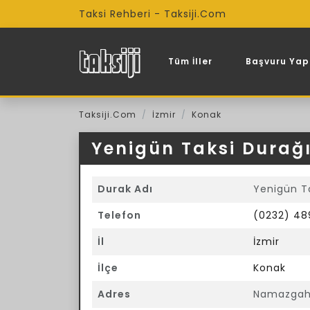
Taksi Rehberi - Taksiji.Com
Tüm İller
Başvuru Yap
Taksiji.Com
İzmir
Konak
Yenigün Taksi Durağ
Durak Adı
Yenigün T
Telefon
(0232) 48
İl
İzmir
İlçe
Konak
Adres
Namazgah,