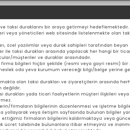
 ve taksi duraklarını bir araya getirmeyi hedeflemektedir.
eri veya yöneticileri web sitesinde listelenmekte olan taks
ı, özel yazılımlar veya durak sahipleri tarafından beyan e
er ile taksi durakları arasında yapılacak her hangi bir tic
cular/müşteriler ve duraklar arasındadır.
rma bilgileri hiçbir şekilde (resmi veya gayri resmi) bir k
 meslek oda yeva kurumum vereceği bilgi/belge yerine ge
akta olan taksi durakları ve ziyaretçilerin arasında herh
 değildir.
durakları yada ticari faaliyetlerin müşteri ilişkileri vey
irmez.
rin/firmaların bilgilerinin düzenlenmesi ve işletme bilgiler
yollayarak veya iletişim sayfasında bulunan bilgiler yard
t ettiğimiz firmaların bilgilerini kaldırmaktayız veya günc
ak ücret talebinde bulunanlara itibar etmeyiniz ve inanma