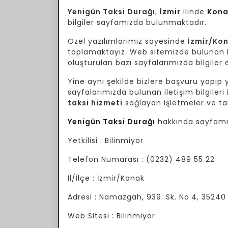
Yenigün Taksi Durağı
,
İzmir
ilinde
Kona
bilgiler sayfamızda bulunmaktadır.
Özel yazılımlarımız sayesinde
İzmir/Ko
toplamaktayız. Web sitemizde bulunan bil
oluşturulan bazı sayfalarımızda bilgiler e
Yine aynı şekilde bizlere başvuru yapıp yo
sayfalarımızda bulunan iletişim bilgileri 
taksi hizmeti
sağlayan işletmeler ve tak
Yenigün Taksi Durağı
hakkında sayfamız
Yetkilisi : Bilinmiyor
Telefon Numarası : (0232) 489 55 22
İl/İlçe : İzmir/Konak
Adresi : Namazgah, 939. Sk. No:4, 35240
Web Sitesi : Bilinmiyor