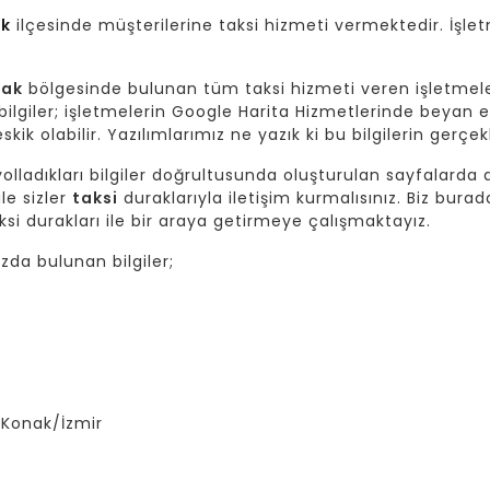
k
ilçesinde müşterilerine taksi hizmeti vermektedir. İşlet
nak
bölgesinde bulunan tüm taksi hizmeti veren işletmel
giler; işletmelerin Google Harita Hizmetlerinde beyan et
skik olabilir. Yazılımlarımız ne yazık ki bu bilgilerin gerç
lladıkları bilgiler doğrultusunda oluşturulan sayfalarda da
ile sizler
taksi
duraklarıyla iletişim kurmalısınız. Biz burad
si durakları ile bir araya getirmeye çalışmaktayız.
da bulunan bilgiler;
 Konak/İzmir