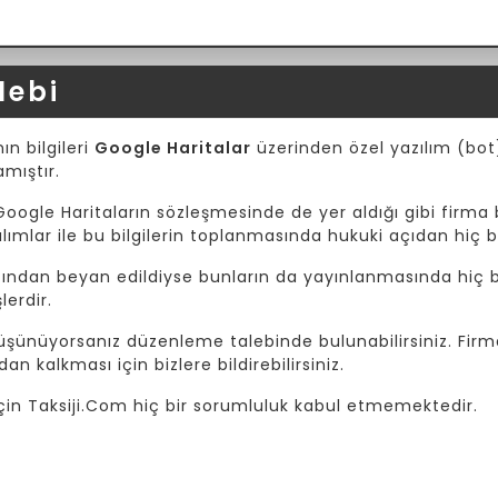
lebi
ın bilgileri
Google Haritalar
üzerinden özel yazılım (bot) 
amıştır.
Google Haritaların sözleşmesinde de yer aldığı gibi firma b
mlar ile bu bilgilerin toplanmasında hukuki açıdan hiç b
afından beyan edildiyse bunların da yayınlanmasında hiç bi
lerdir.
 düşünüyorsanız düzenleme talebinde bulunabilirsiniz. Fir
dan kalkması için bizlere bildirebilirsiniz.
i için Taksiji.Com hiç bir sorumluluk kabul etmemektedir.