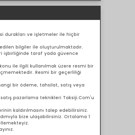
i durakları ve işletmeler ile hiçbir
dilen bilgiler ile oluşturulmaktadır.
ari işbirliğinde taraf yada güvence
onu ile ilgili kullanılmak üzere resmi bir
çmemektedir. Resmi bir geçerliliği
angi bir ödeme, tahsilat, satış veya
a satış pazarlama teknikleri Taksiji.Com'u
inin kaldırılmasını talep edebilirsiniz.
ımıyla bize ulaşabilirsiniz. Ortalama 1
ellemekteyiz.
yınız.